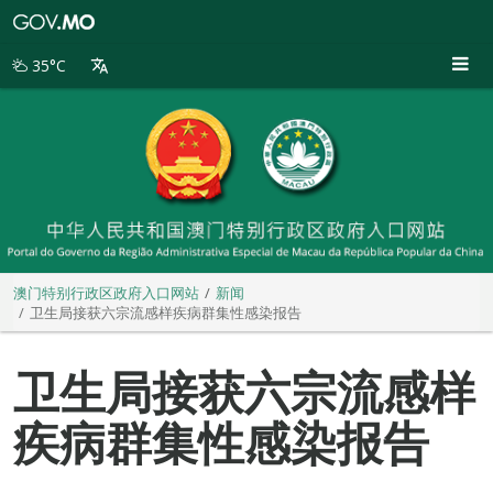
澳
门
特
35°C
别
行
政
区
政
府
入
口
网
站
澳门特别行政区政府入口网站
新闻
卫生局接获六宗流感样疾病群集性感染报告
卫生局接获六宗流感样
疾病群集性感染报告