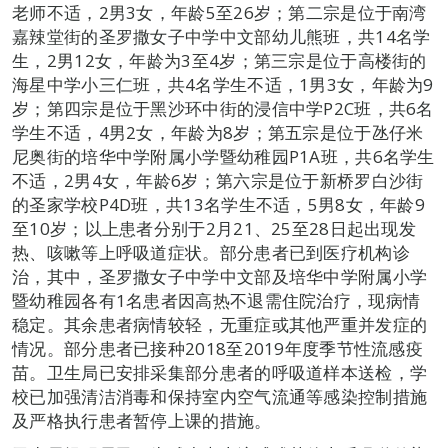
老师不适，2男3女，年龄5至26岁；第二宗是位于南湾
嘉辣堂街的圣罗撒女子中学中文部幼儿熊班，共14名学
生，2男12女，年龄为3至4岁；第三宗是位于高楼街的
海星中学小三仁班，共4名学生不适，1男3女，年龄为9
岁；第四宗是位于黑沙环中街的浸信中学P2C班，共6名
学生不适，4男2女，年龄为8岁；第五宗是位于氹仔米
尼奥街的培华中学附属小学暨幼稚园P1A班，共6名学生
不适，2男4女，年龄6岁；第六宗是位于新桥罗白沙街
的圣家学校P4D班，共13名学生不适，5男8女，年龄9
至10岁；以上患者分别于2月21、25至28日起出现发
热、咳嗽等上呼吸道症状。部分患者已到医疗机构诊
治，其中，圣罗撒女子中学中文部及培华中学附属小学
暨幼稚园各有1名患者因高热不退需住院治疗，现病情
稳定。其余患者病情较轻，无重症或其他严重并发症的
情况。部分患者已接种2018至2019年度季节性流感疫
苗。卫生局已安排采集部分患者的呼吸道样本送检，学
校已加强清洁消毒和保持室内空气流通等感染控制措施
及严格执行患者暂停上课的措施。