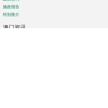
施政报告
特别推介
澳门资讯
天气
交通
公众假期
文娱康体
城市资讯
澳门便览
统计数字
公布告示
新闻