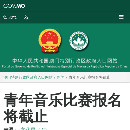
澳
门
特
32°C
别
行
政
区
政
府
入
口
网
站
澳门特别行政区政府入口网站
新闻
青年音乐比赛报名将截止
青年音乐比赛报名
将截止
来源：
文化局（IC）