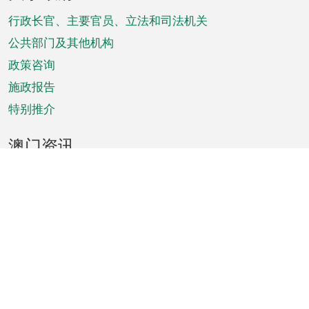
脚
菜
行政长官、主要官员、立法和司法机关
单
公共部门及其他机构
政策咨询
施政报告
特别推介
澳门资讯
天气
交通
公众假期
文娱康体
城市资讯
澳门便览
统计数字