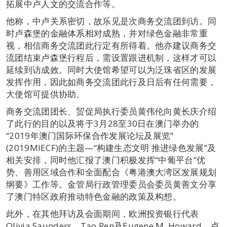
拓展中卢人文的交流合作等。
他称，中卢关系密切，故乐见是次商务交流团到访。同
时卢森堡的金融体系相对成熟，并对绿色金融非常重
视，相信商务交流团此行定有所得着。他亦建议商务交
流团结束卢森堡行程后，需设置跟进机制，这样才可以
延续到访成效。同时大使馆希望可以为泛珠省区的发展
发挥作用，因此如商务交流团此行及日后有任何需要，
大使馆可提供协助。
商务交流团团长、贸促局执行委员黄伟伦向黄长庆介绍
了此行的目的以及将于3月28至30日在澳门举办的
“2019年澳门国际环保合作发展论坛及展览”
(2019MIECF)的主题—“构建生态文明 推进绿色发展”及
相关安排，同时他汇报了澳门积极发挥“中葡平台”优
势、善用区域合作和全面配合《粤港澳大湾区发展规划
纲要》工作等。金管局行政管理委员会委员黄善文分享
了澳门特区政府推动特色金融的政策及构想。
此外，在其他拜访及会面期间，欧洲投资银行代表
Olivia Saunders、Tao Ren及Eugene M. Howard，卢