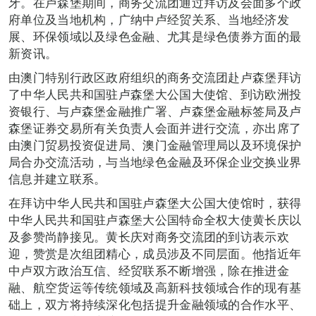
牙。在卢森堡期间，商务交流团通过拜访及会面多个政
府单位及当地机构，广纳中卢经贸关系、当地经济发
展、环保领域以及绿色金融、尤其是绿色债券方面的最
新资讯。
由澳门特别行政区政府组织的商务交流团赴卢森堡拜访
了中华人民共和国驻卢森堡大公国大使馆、到访欧洲投
资银行、与卢森堡金融推广署、卢森堡金融标签局及卢
森堡证券交易所有关负责人会面并进行交流，亦出席了
由澳门贸易投资促进局、澳门金融管理局以及环境保护
局合办交流活动，与当地绿色金融及环保企业交换业界
信息并建立联系。
在拜访中华人民共和国驻卢森堡大公国大使馆时，获得
中华人民共和国驻卢森堡大公国特命全权大使黄长庆以
及参赞尚静接见。黄长庆对商务交流团的到访表示欢
迎，赞赏是次组团精心，成员涉及不同层面。他指近年
中卢双方政治互信、经贸联系不断增强，除在推进金
融、航空货运等传统领域及高新科技领域合作的现有基
础上，双方将持续深化包括提升金融领域的合作水平、