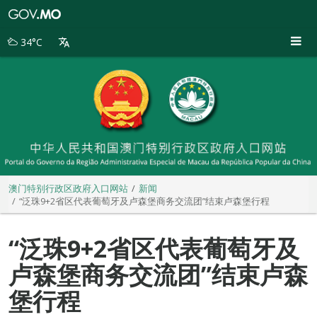
澳
门
特
34°C
别
行
政
区
政
府
入
口
网
站
澳门特别行政区政府入口网站
新闻
“泛珠9+2省区代表葡萄牙及卢森堡商务交流团”结束卢森堡行程
“泛珠9+2省区代表葡萄牙及
卢森堡商务交流团”结束卢森
堡行程