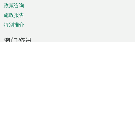
政策咨询
施政报告
特别推介
澳门资讯
天气
交通
公众假期
文娱康体
城市资讯
澳门便览
统计数字
公布告示