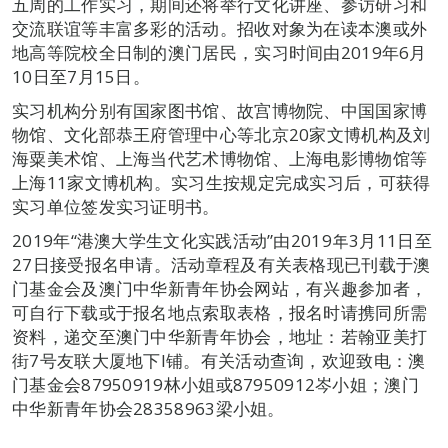
五周的工作实习，期间还将举行文化讲座、参访研习和
交流联谊等丰富多彩的活动。招收对象为在读本澳或外
地高等院校全日制的澳门居民，实习时间由2019年6月
10日至7月15日。
实习机构分别有国家图书馆、故宫博物院、中国国家博
物馆、文化部恭王府管理中心等北京20家文博机构及刘
海粟美术馆、上海当代艺术博物馆、上海电影博物馆等
上海11家文博机构。实习生按规定完成实习后，可获得
实习单位签发实习证明书。
2019年“港澳大学生文化实践活动”由2019年3月11日至
27日接受报名申请。活动章程及有关表格现已刊载于澳
门基金会及澳门中华新青年协会网站，有兴趣参加者，
可自行下载或于报名地点索取表格，报名时请携同所需
资料，递交至澳门中华新青年协会，地址：若翰亚美打
街7号友联大厦地下I铺。有关活动查询，欢迎致电：澳
门基金会87950919林小姐或87950912岑小姐；澳门
中华新青年协会28358963梁小姐。