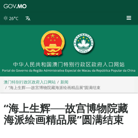
澳
门
特
26°C
别
行
政
区
政
府
入
口
网
站
澳门特别行政区政府入口网站
新闻
“海上生辉──故宫博物院藏海派绘画精品展”圆满结束
“海上生辉──故宫博物院藏
海派绘画精品展”圆满结束