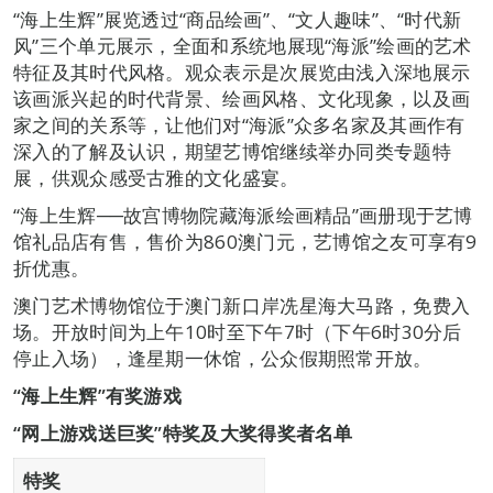
“海上生辉”展览透过“商品绘画”、“文人趣味”、“时代新
风”三个单元展示，全面和系统地展现“海派”绘画的艺术
特征及其时代风格。观众表示是次展览由浅入深地展示
该画派兴起的时代背景、绘画风格、文化现象，以及画
家之间的关系等，让他们对“海派”众多名家及其画作有
深入的了解及认识，期望艺博馆继续举办同类专题特
展，供观众感受古雅的文化盛宴。
“海上生辉──故宫博物院藏海派绘画精品”画册现于艺博
馆礼品店有售，售价为860澳门元，艺博馆之友可享有9
折优惠。
澳门艺术博物馆位于澳门新口岸冼星海大马路，免费入
场。开放时间为上午10时至下午7时（下午6时30分后
停止入场），逢星期一休馆，公众假期照常开放。
“海上生辉”有奖游戏
“网上游戏送巨奖”特奖及大奖得奖者名单
特奖