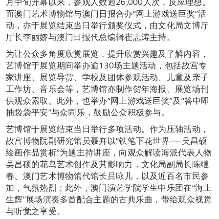
月中旬开幕以来，参观人数逾26,000人次，反应理想。
而澳门艺术博物馆与澳门日报合办“网上游戏送巨奖”活
动，亦于展览结束当日举行颁奖仪式，由文化局文博厅
厅长李丽娇与澳门日报代总编辑崔志涛主持。
为让公众多角度欣赏展览，提升欣赏兴趣及了解内容，
艺博馆于展览期间举办逾130场主题活动，包括故宫专
家讲座、展览导赏、学校及团体参观活动、儿童及亲子
工作坊、音乐会等，艺博馆亦制作贺年海报、展览场刊
供观众索取。此外，也举办“网上游戏送巨奖”及“答中即
抽袋袋平安”与众同乐，鼓励公众积极参与。
艺博馆于展览结束当日举行多项活动。作为压轴活动，
故宫博物院副研究馆员聂卉以“铁笔下花世界──吴昌硕
绘画作品赏析”为题主持讲座，向观众解读海派代表人物
吴昌硕的花鸟艺术创作及其影响力，文化局副局长陈继
春、澳门艺术博物馆代馆长吕咏儿，以及近百名市民参
加，气氛热烈；此外，澳门演艺学院学生中乐团在“海上
生辉”展场演奏多首配合主题的古典乐曲，带给观众视觉
与听觉之享受。