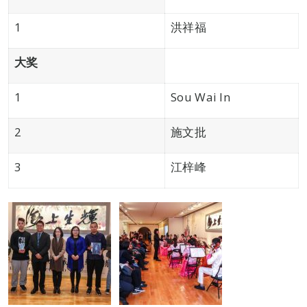
1
洪祥福
大奖
1
Sou Wai In
2
施文批
3
江梓峰