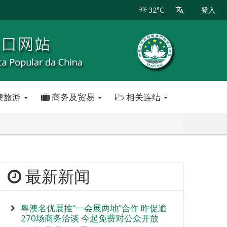
32°C
登入
澳旅游
商务及贸易
相关连结
最新新闻
粤澳名优展推“一会展两地”合作 昨促逾
270场商务洽谈 今起免费对公众开放