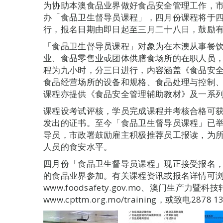
为协助本澳食品业界做好食品安全管理工作，
办「食品卫生督导员课程」，四月份课程将于
行，报名日期由即日起至三月二十八日，鼓励
「食品卫生督导员课程」对象为在本澳从事餐
业、食品零售业或团体供膳食场所的在职人员
程为九小时，分三日进行，内容涵盖《食品安
食品经营场所的设备和规格、食品处理与控制
课程亦提供《食品安全管理辅助教材》及一系
课程设考试评核，学员完成课程并考核合格可
发出的证书。至今「食品卫生督导员课程」已
导员，市政署鼓励雇主积极推荐员工报读，为
人员的食安水平。
四月份「食品卫生督导员课程」现正接受报名
的食品业界参加。有关课程资讯或报名详情可
www.foodsafety.gov.mo、澳门生产力暨
www.cpttm.org.mo/training，或致电2878 