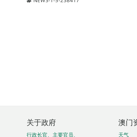
NEWS-1-5-238417
页
关于政府
澳门
脚
行政长官、主要官员、
天气