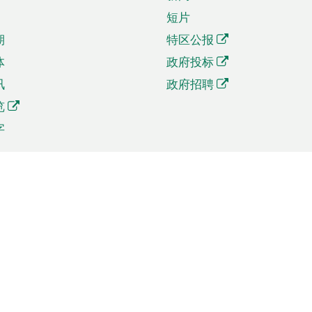
短片
期
特区公报
体
政府投标
讯
政府招聘
览
字
及贸易
相关连结
资
手机应用程序目录
贸会展
社交媒体目录
商机和服务
专题网站目录
讯
RSS订阅目录
权
表格下载