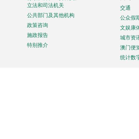
菜
立法和司法机关
单
交通
公共部门及其他机构
公众假
政策咨询
文娱康
施政报告
城市资
特别推介
澳门便
统计数
来澳旅游
商务
计划行程
贸易投
观光
澳门经
娱乐休闲
中小企
购物
市场资
节日盛事
知识产