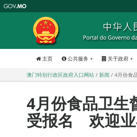
澳
门
特
别
行
政
区
政
府
入
口
网
站
主页
公共服务
关于政府
澳门特别行政区政府入口网站
新闻
4月份食
4月份食品卫生
受报名 欢迎业