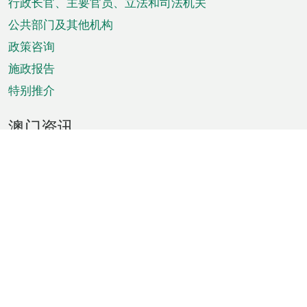
菜
行政长官、主要官员、立法和司法机关
单
公共部门及其他机构
政策咨询
施政报告
特别推介
澳门资讯
天气
交通
公众假期
文娱康体
城市资讯
澳门便览
统计数字