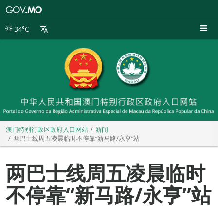
澳
门
特
34°C
别
行
政
区
政
府
入
口
网
站
澳门特别行政区政府入口网站
新闻
两巴士线周五凌晨临时不停靠“新马路/永亨”站
两巴士线周五凌晨临时
不停靠“新马路/永亨”站