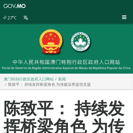
澳
门
特
27°C
别
行
政
区
政
府
入
口
网
站
澳门特别行政区政府入口网站
新闻
陈致平： 持续发挥桥梁角色 为传媒业界提供支援
陈致平： 持续发
挥桥梁角色 为传