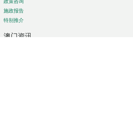
政策咨询
施政报告
特别推介
澳门资讯
天气
交通
公众假期
文娱康体
城市资讯
澳门便览
统计数字
公布告示
新闻