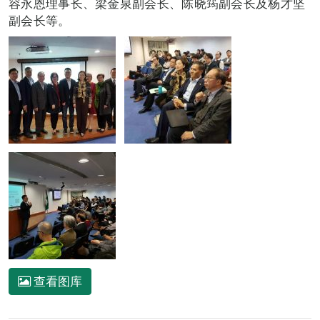
容永恩理事长、梁金泉副会长、陈晓筠副会长及杨才坚
副会长等。
查看图库