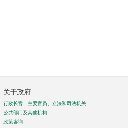
页
关于政府
脚
菜
行政长官、主要官员、立法和司法机关
单
公共部门及其他机构
政策咨询