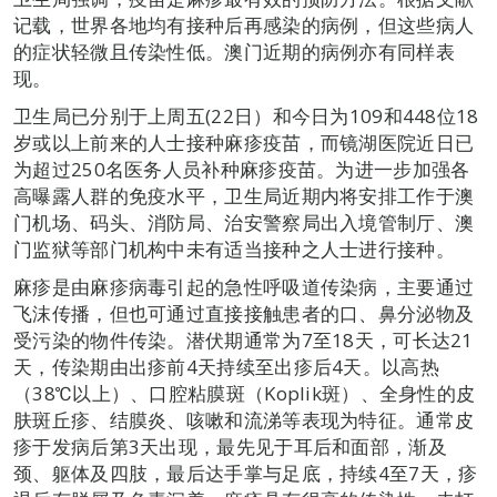
记载，世界各地均有接种后再感染的病例，但这些病人
的症状轻微且传染性低。澳门近期的病例亦有同样表
现。
卫生局已分别于上周五(22日）和今日为109和448位18
岁或以上前来的人士接种麻疹疫苗，而镜湖医院近日已
为超过250名医务人员补种麻疹疫苗。为进一步加强各
高曝露人群的免疫水平，卫生局近期内将安排工作于澳
门机场、码头、消防局、治安警察局出入境管制厅、澳
门监狱等部门机构中未有适当接种之人士进行接种。
麻疹是由麻疹病毒引起的急性呼吸道传染病，主要通过
飞沫传播，但也可通过直接接触患者的口、鼻分泌物及
受污染的物件传染。潜伏期通常为7至18天，可长达21
天，传染期由出疹前4天持续至出疹后4天。以高热
（38℃以上）、口腔粘膜斑（Koplik斑）、全身性的皮
肤斑丘疹、结膜炎、咳嗽和流涕等表现为特征。通常皮
疹于发病后第3天出现，最先见于耳后和面部，渐及
颈、躯体及四肢，最后达手掌与足底，持续4至7天，疹