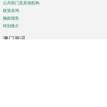
单
公共部门及其他机构
政策咨询
施政报告
特别推介
澳门资讯
天气
交通
公众假期
文娱康体
城市资讯
澳门便览
统计数字
公布告示