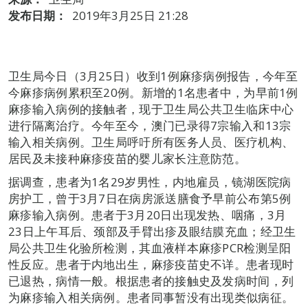
发布日期：
2019年3月25日 21:28
卫生局今日（3月25日）收到1例麻疹病例报告，今年至
今麻疹病例累积至20例。新增的1名患者中，为早前1例
麻疹输入病例的接触者，现于卫生局公共卫生临床中心
进行隔离治疗。今年至今，澳门已录得7宗输入和13宗
输入相关病例。卫生局呼吁所有医务人员、医疗机构、
居民及未接种麻疹疫苗的婴儿家长注意防范。
据调查，患者为1名29岁男性，内地雇员，镜湖医院病
房护工，曾于3月7日在病房派送膳食予早前公布第5例
麻疹输入病例。患者于3月20日出现发热、咽痛，3月
23日上午耳后、颈部及手臂出疹及眼结膜充血；经卫生
局公共卫生化验所检测，其血液样本麻疹PCR检测呈阳
性反应。患者于内地出生，麻疹疫苗史不详。患者现时
已退热，病情一般。根据患者的接触史及发病时间，列
为麻疹输入相关病例。患者同事暂没有出现类似病征。