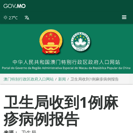
澳
门
特
27°C
别
行
政
区
政
府
入
口
网
站
澳门特别行政区政府入口网站
新闻
卫生局收到1例麻疹病例报告
卫生局收到1例麻
疹病例报告
来源：
卫生局