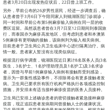
患者3月20日出现发热症状后，22日曾上班工作。
另外，早前公布的26岁男性居民，经进一步调查后，确
认患者曾于3月6日下午陪同家人到镜湖医院门诊就诊，
同一时间和早前公布第5例麻疹输入病例在同一层的收
费区逗留。虽然该患者曾在3月7日至12日期间到泰国旅
行，而泰国亦为麻疹高发地区，但考虑到患者和本澳第
5例麻疹有更明确的接触，该病例列为输入相关病例。
目前患者于卫生局公共卫生临床中心进行隔离治疗。病
情一般。患者家人暂没有出现类似病征。
根据流行病学调查，镜湖医院近日累计8名医务人员(3名
医生，3名护士、1名护理助理员及1名护工)及3名求诊
者，因曾与早前1例麻疹输入病例有接触而受到感染，
显示为一群集性感染事件，不排除将会有更多接触者发
病。卫生局已要求所有医疗机构严格执行各项感染控制
措施，并安排未有适当接种麻疹疫苗的医务人员接种。
卫生局已安排上述确诊患者的密切接触者紧急接种麻疹
疫苗，现正追踪患者发病期间曾接触人士的健康状况。
卫生局强调，疫苗是麻疹最有效的预防方法。根据文献