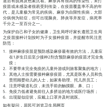
退后有脱屑及色素沉着。麻疹具有很高的传染性，未打
疫苗或未感染者很易受到传染，在疫苗覆盖率不高的年
代，是儿童极为常见的疾病。麻疹为自限性疾病，大部
分病例为轻症，但可出现脑炎、肺炎等并发症，病死率
千分之一至百分之一。
为保护自己和子女的健康，卫生局呼吁家长遵照卫生局
之疫苗接种计划按时为子女接种疫苗，并提醒市民注意
防范：
接种麻疹疫苗是预防感染麻疹最有效的方法，儿童应
在1岁生日后至少接种2剂含预防麻疹的疫苗才完全免
疫；
不要带未完全免疫的儿童外游或到旅客聚集的地方；
其他人士按需要接种麻疹疫苗，尤其是医务人员和负
责照顾婴幼儿的人士，如家务助理、托儿所员工；
注意呼吸道礼仪，未洗手前勿触摸眼、鼻、口；
免疫力低者避免前往人多挤迫的地方或医疗场所；
出现疑似症状，应戴上口罩并及时就医。
如有疑问，居民可浏览卫生局网页