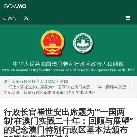
澳
门
特
29°C
别
行
政
区
政
府
入
口
网
站
澳门特别行政区政府入口网站
新闻
行政长官崔世安出席题为“‘一国两制’在澳门实践二十年：回顾与展望”
的纪念澳门特别行政区基本法颁布26周年学术研讨会
行政长官崔世安出席题为“‘一国两
制’在澳门实践二十年：回顾与展望”
的纪念澳门特别行政区基本法颁布