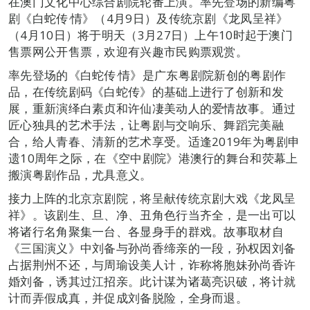
在澳门文化中心综合剧院轮番上演。率先登场的新编粤
剧《白蛇传‧情》（4月9日）及传统京剧《龙凤呈祥》
（4月10日）将于明天（3月27日）上午10时起于澳门
售票网公开售票，欢迎有兴趣市民购票观赏。
率先登场的《白蛇传‧情》是广东粤剧院新创的粤剧作
品，在传统剧码《白蛇传》的基础上进行了创新和发
展，重新演绎白素贞和许仙凄美动人的爱情故事。通过
匠心独具的艺术手法，让粤剧与交响乐、舞蹈完美融
合，给人青春、清新的艺术享受。适逢2019年为粤剧申
遗10周年之际，在《空中剧院》港澳行的舞台和荧幕上
搬演粤剧作品，尤具意义。
接力上阵的北京京剧院，将呈献传统京剧大戏《龙凤呈
祥》。该剧生、旦、净、丑角色行当齐全，是一出可以
将诸行名角聚集一台、各显身手的群戏。故事取材自
《三国演义》中刘备与孙尚香缔亲的一段，孙权因刘备
占据荆州不还，与周瑜设美人计，诈称将胞妹孙尚香许
婚刘备，诱其过江招亲。此计谋为诸葛亮识破，将计就
计而弄假成真，并促成刘备脱险，全身而退。