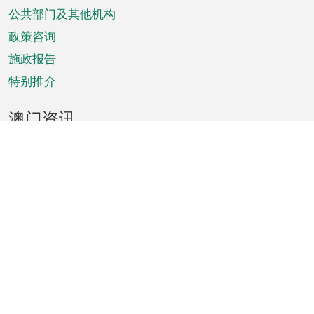
单
公共部门及其他机构
政策咨询
施政报告
特别推介
澳门资讯
天气
交通
公众假期
文娱康体
城市资讯
澳门便览
统计数字