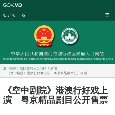
澳
门
特
34°C
别
行
政
区
政
府
入
口
网
站
澳门特别行政区政府入口网站
新闻
《空中剧院》港澳行好戏上演 粤京精品剧目公开售票
《空中剧院》港澳行好戏上
演 粤京精品剧目公开售票