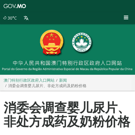
澳
门
特
30°C
别
行
政
区
政
府
入
口
网
站
澳门特别行政区政府入口网站
新闻
消委会调查婴儿尿片、非处方成药及奶粉价格
消委会调查婴儿尿片、
非处方成药及奶粉价格