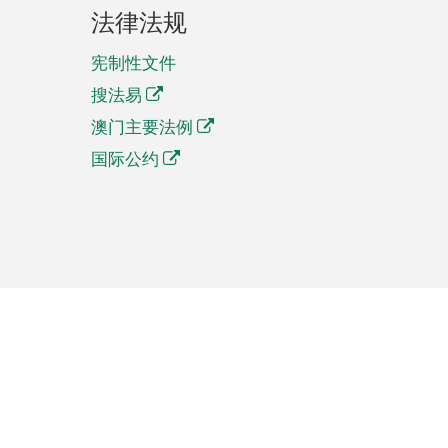
法律法规
宪制性文件
搜法易
澳门主要法例
国际公约