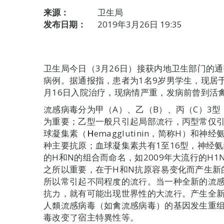
来源：
卫生局
发布日期：
2019年3月26日 19:35
卫生局今日（3月26日）接获内地卫生部门的通
病例。据通报指，患者为1名9岁男学生，现居于
月16日入院治疗，现病情严重，发病前曾到活
流感病毒分为甲（A）、乙（B）、丙（C）3
为重要；乙型一般只引起局部流行，丙型常仅
球凝集素（
H
emagglutinin，简称H）和神
种主要抗原；血球凝集素共有1至16型，神经
的H和N的组合而命名，如2009年大流行的H1N
之所以重要，在于H和N抗原容易变化而产生新
所以常引起不同程度的流行。当一种全新的流
抗力，就有可能出现世界性的大流行。产生全
人類流感病毒（如禽流感病毒）的基因发生重
毒改变了宿主特異性等。