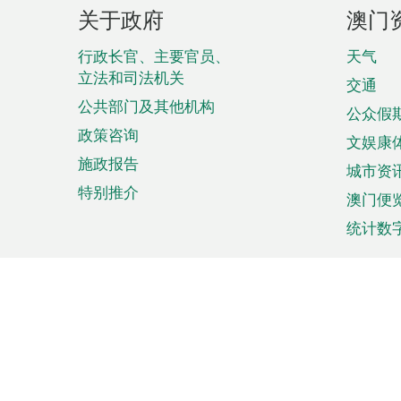
页
关于政府
澳门
脚
菜
行政长官、主要官员、
天气
立法和司法机关
单
交通
公共部门及其他机构
公众假
政策咨询
文娱康
施政报告
城市资
特别推介
澳门便
统计数
来澳旅游
商务
计划行程
贸易投
观光
澳门经
娱乐休闲
中小企
购物
市场资