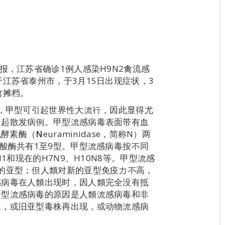
报，江苏省确诊1例人感染H9N2禽流感
江苏省泰州市，于3月15日出现症状，3
禽摊档。
型，甲型可引起世界性大流行，因此显得尤
引起散发病例。甲型流感病毒表面带有血
经氨酵素酶（
N
euraminidase，简称N）两
氨酸酶共有1至9型。甲型流感病毒按不同
1和现在的H7N9、H10N8等。甲型流感
的亚型；但人類对新的亚型免疫力不高，
感病毒在人類出现时，因人類完全没有抵
新型流感病毒的原因是人類流感病毒和非
组，或旧亚型毒株再出现，或动物流感病