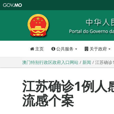
澳
门
特
别
行
政
区
政
府
入
口
网
站
主页
公共服务
关于政府
澳门特别行政区政府入口网站
新闻
江苏确诊
江苏确诊1例人感
流感个案