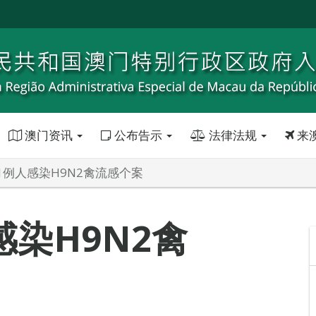
澳门资讯
公布告示
法律法规
来
1例人感染H9N2禽流感个案
染H9N2禽