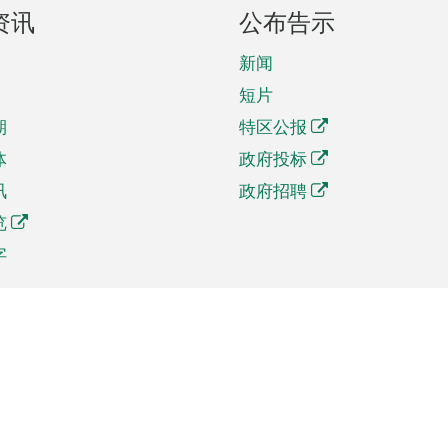
资讯
公布告示
新闻
短片
期
特区公报
体
政府投标
讯
政府招聘
览
字
及贸易
相关连结
资
手机应用程序目录
贸会展
社交媒体目录
商机和服务
专题网站目录
讯
RSS订阅目录