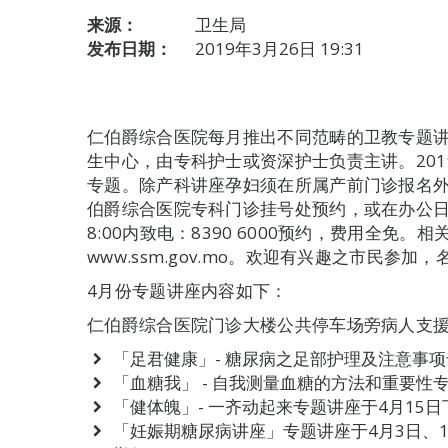
来源：
卫生局
发布日期：
2019年3月26日 19:31
仁伯爵综合医院每月推出不同范畴的卫教专题
生中心，由专科护士或资深护士负责主讲。20
专题。除产科讲座孕妇须在所属产前门诊报名
伯爵综合医院专科门诊挂号处预约，或在办公日上
8:00内致电：8390 6000预约，费用全免
www.ssm.gov.mo。欢迎有兴趣之市民参
4月份专题讲座内容如下：
仁伯爵综合医院门诊大楼公共停车场旁病人支
「足君健康」- 糖尿病之足部护理及注意事项专题
「血糖我」 - 自我测量血糖的方法和重要性专题
「健体魄」- 一齐动起来专题讲座于4月15日下午
「妊娠期糖尿病讲座」专题讲座于4月3日、10日、