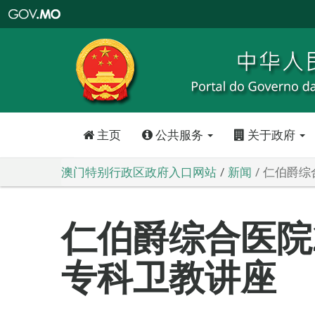
澳
门
特
别
行
政
区
政
府
入
口
网
站
主页
公共服务
关于政府
澳门特别行政区政府入口网站
新闻
仁伯爵综
仁伯爵综合医院2
专科卫教讲座