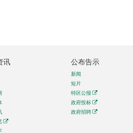
资讯
公布告示
新闻
短片
期
特区公报
体
政府投标
讯
政府招聘
览
字