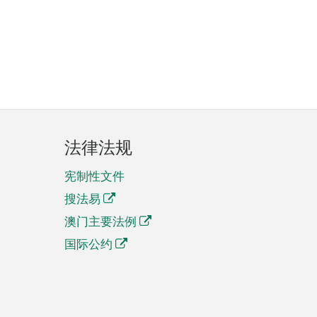
法律法规
宪制性文件
搜法易
澳门主要法例
国际公约