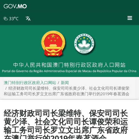
澳
门
特
33°C
别
行
政
区
政
府
入
口
网
站
澳门特别行政区政府入口网站
新闻
经济财政司司长梁维特、保安司司长黄少泽、社会文化司司长谭俊荣
和运输工务司司长罗立文出席广东省政府在澳门举行的2019年春茗酒会
经济财政司司长梁维特、保安司司长
黄少泽、社会文化司司长谭俊荣和运
输工务司司长罗立文出席广东省政府
在澳门举行的2019年春茗酒会