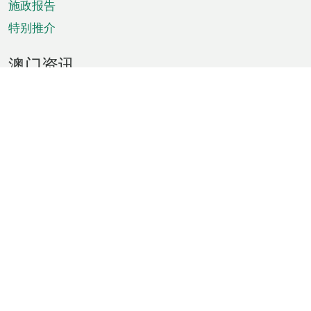
施政报告
特别推介
澳门资讯
天气
交通
公众假期
文娱康体
城市资讯
澳门便览
统计数字
公布告示
新闻