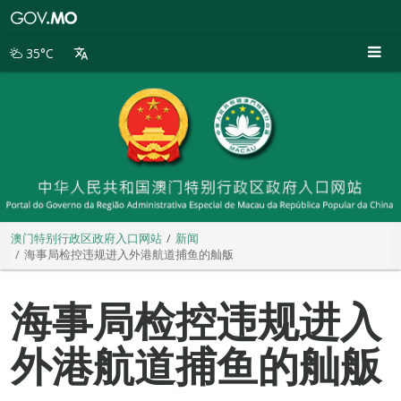
澳
门
特
35°C
别
行
政
区
政
府
入
口
网
站
澳门特别行政区政府入口网站
新闻
海事局检控违规进入外港航道捕鱼的舢舨
海事局检控违规进入
外港航道捕鱼的舢舨