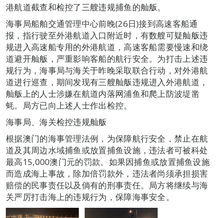
港航道截查和检控了三艘违规捕鱼的舢舨。
海事局船舶交通管理中心前晚(26日)接到高速客船通
报，指行驶至外港航道入口附近时，有数艘可疑舢舨违
规进入高速船专用的外港航道，高速客船需要慢速和绕
道避开舢舨，严重影响客船的航行安全。为打击上述违
规行为，海事局与海关于昨晚采取联合行动，对外港航
道进行巡查，期间发现有三艘舢舨违规进入外港航道，
舢舨上的人士涉嫌在航道内落网浦鱼和爬上防波堤凿
蚝。局方已向上述人士作出检控。
海事局、海关检控违规舢舨
根据澳门的海事管理法例，为保障航行安全，禁止在航
道及其周边水域捕鱼或放置捕鱼设施，违法者可被科处
最高15,000澳门元的罚款。如果因捕鱼或放置捕鱼设施
而造成海上事故，除加倍罚款外，违法者尚须承担损害
赔偿的民事责任以及倘有的刑事责任。局方将继续与海
关严厉打击海上的违规行为，保障海事安全。