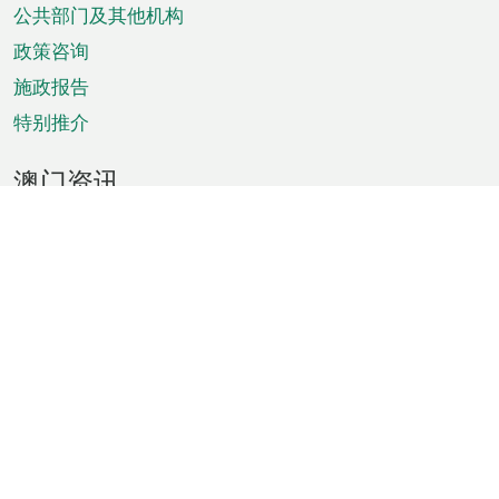
单
公共部门及其他机构
政策咨询
施政报告
特别推介
澳门资讯
天气
交通
公众假期
文娱康体
城市资讯
澳门便览
统计数字