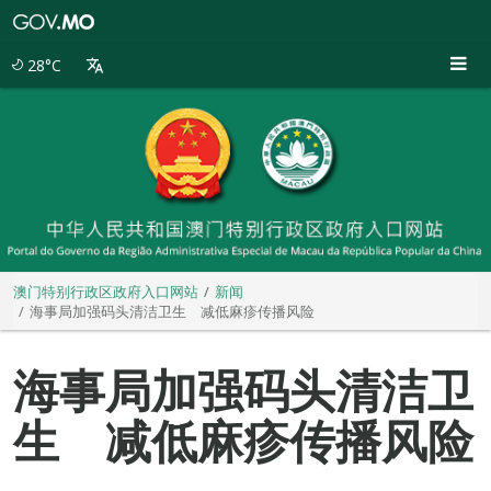
澳
门
特
28°C
别
行
政
区
政
府
入
口
网
站
澳门特别行政区政府入口网站
新闻
海事局加强码头清洁卫生 减低麻疹传播风险
海事局加强码头清洁卫
生 减低麻疹传播风险