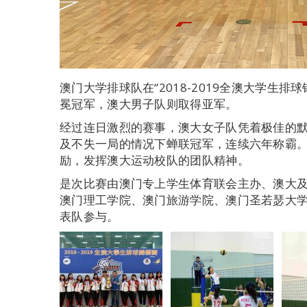
澳门大学排球队在“2018-2019全澳大学生
冕冠军，澳大男子队则取得亚军。
经过连日激烈的赛事，澳大女子队凭着极佳的
及不失一局的情况下蝉联冠军，连续六年称霸
励，发挥澳大运动校队的团队精神。
是次比赛由澳门专上学生体育联会主办、澳大
澳门理工学院、澳门旅游学院、澳门圣若瑟大
表队参与。