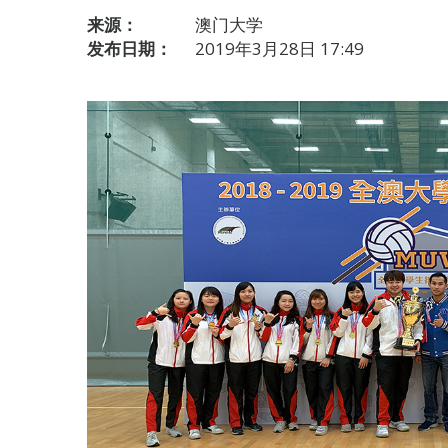
来源：
澳门大学
发布日期：
2019年3月28日 17:49