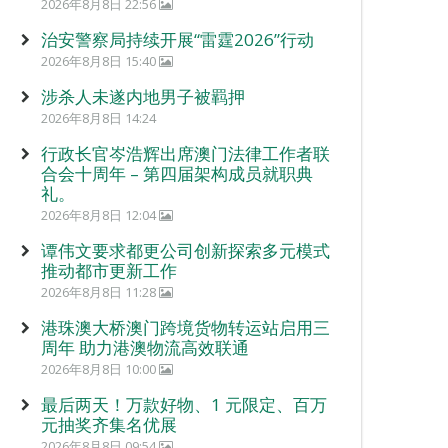
2026年8月8日 22:56
治安警察局持续开展“雷霆2026”行动
2026年8月8日 15:40
涉杀人未遂内地男子被羁押
2026年8月8日 14:24
行政长官岑浩辉出席澳门法律工作者联
合会十周年 – 第四届架构成员就职典
礼。
2026年8月8日 12:04
谭伟文要求都更公司创新探索多元模式
推动都市更新工作
2026年8月8日 11:28
港珠澳大桥澳门跨境货物转运站启用三
周年 助力港澳物流高效联通
2026年8月8日 10:00
最后两天！万款好物、1 元限定、百万
元抽奖齐集名优展
2026年8月8日 09:54