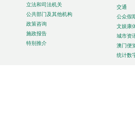
立法和司法机关
单
交通
公共部门及其他机构
公众假
政策咨询
文娱康
施政报告
城市资
特别推介
澳门便
统计数
来澳旅游
商务
计划行程
贸易投
观光
澳门经
娱乐休闲
中小企
购物
市场资
节日盛事
知识产