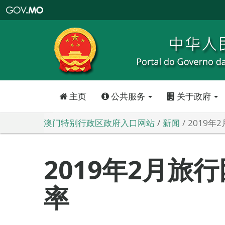
澳
门
特
别
行
政
区
政
府
入
口
网
站
主页
公共服务
关于政府
澳门特别行政区政府入口网站
新闻
2019
2019年2月旅
率