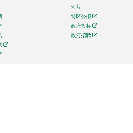
短片
期
特区公报
体
政府投标
讯
政府招聘
览
字
及贸易
相关连结
资
手机应用程序目录
贸会展
社交媒体目录
商机和服务
专题网站目录
讯
RSS订阅目录
权
表格下载