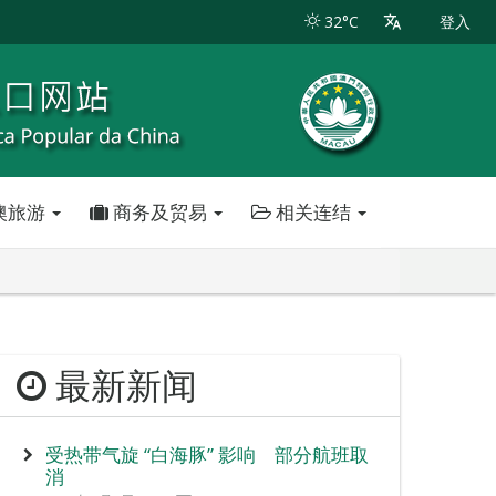
32°C
登入
澳旅游
商务及贸易
相关连结
最新新闻
受热带气旋 “白海豚” 影响 部分航班取
消