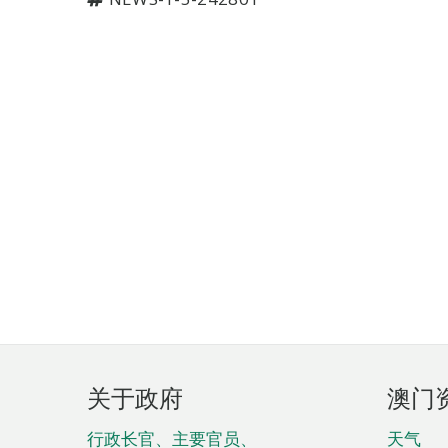
页
关于政府
澳门
脚
菜
行政长官、主要官员、
天气