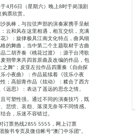
于4月6日（星期六）晚上8时于岗顶剧
迷购票欣赏。
刘沙执棒，与拉弦声部的演奏家携手呈献
》：云和风在这里相遇，相互交织，充满
莉花》：旋律极具江南文化特点，曲风细
风格的舞曲，当中第二个主题取材于古曲
作品二胡齐奏《桃花过渡》：源于台湾歌
罗麦朔带来共四首原曲及改编的作品，包
上之舞”；皮亚左拉作品四重奏《自由探
弦乐小夜曲》：作品延续着《弦乐小夜
能性；高韶青作品《炫动》：糅合了西方
队《远思》：表达了遥远的思念之情。
而且可塑性强。通过不同的演奏技巧，既
壮、悲愤、哀怨、落漠无奈等不同情感。
西结合，乐迷不容错过。
订票热线2855 5555，网上订票
门中乐团脸书专页及微信帐号“澳门中乐团”。