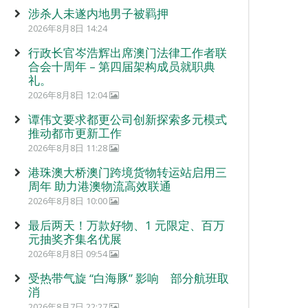
涉杀人未遂内地男子被羁押
2026年8月8日 14:24
行政长官岑浩辉出席澳门法律工作者联
合会十周年 – 第四届架构成员就职典
礼。
2026年8月8日 12:04
谭伟文要求都更公司创新探索多元模式
推动都市更新工作
2026年8月8日 11:28
港珠澳大桥澳门跨境货物转运站启用三
周年 助力港澳物流高效联通
2026年8月8日 10:00
最后两天！万款好物、1 元限定、百万
元抽奖齐集名优展
2026年8月8日 09:54
受热带气旋 “白海豚” 影响 部分航班取
消
2026年8月7日 22:27