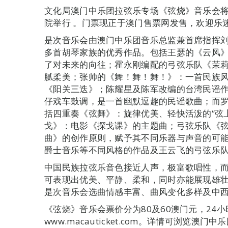
文化局澳门中乐团拉弦乐专场《弦烧》音乐会将
院举行 。门票现正于澳门售票网发售，欢迎乐
是次音乐会由澳门中乐团音乐总监兼首席指挥
多首胡琴家族的优秀作品。包括王瑟的《云风
了对未来的向往；霍永刚编配的弓弦乐队《茉
腻柔美；张帅的《舞！舞！舞！》：一首民族
《阳关三迭》；陈耀星及陈军改编的台湾民谣
仔戏车鼓调，是一首幽默逗趣的民谣歌曲；而
括四重奏《弦舞》：旋律优美、轻快活泼的“弦
戈》：电影《探戈课》的主题曲；弓弦乐队《
曲》的创作原则，赋予其不同乐器与声音的可
爵士音乐等不同风格的作品及王云飞的弓弦乐
中国民族拉弦乐音色接近人声，极富歌唱性，
可表现出优美、平静、柔和，同时亦能展现雄
是次音乐会选曲情感丰富、曲风变化多样及中
《弦烧》音乐会票价分为80及60澳门元，24小时
www.macauticket.com。详情可浏览澳