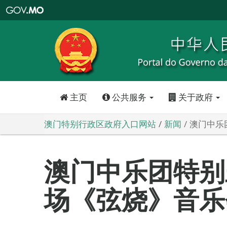
澳
门
特
别
行
政
区
政
府
入
口
网
站
主页
公共服务
关于政府
澳门特别行政区政府入口网站
新闻
澳门中乐
澳门中乐团特别
场《弦烧》音乐