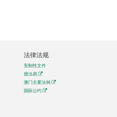
法律法规
宪制性文件
搜法易
澳门主要法例
国际公约