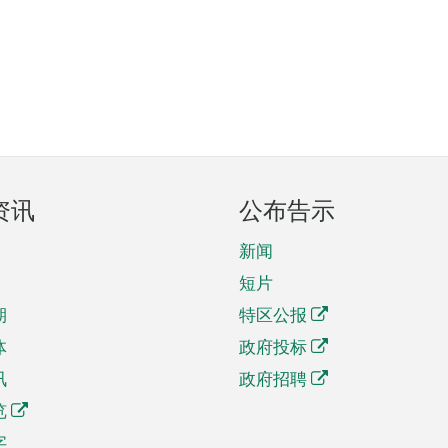
资讯
公布告示
新闻
短片
期
特区公报
体
政府投标
讯
政府招聘
览
字