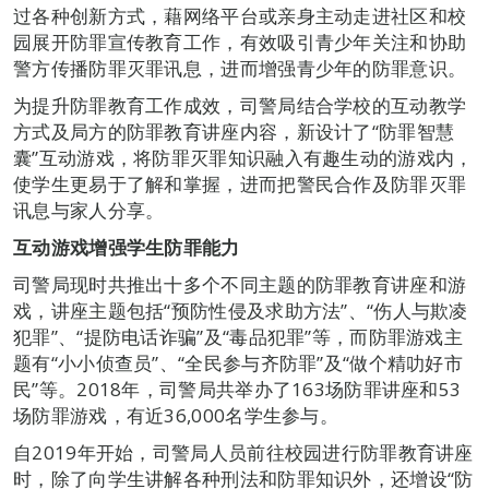
过各种创新方式，藉网络平台或亲身主动走进社区和校
园展开防罪宣传教育工作，有效吸引青少年关注和协助
警方传播防罪灭罪讯息，进而增强青少年的防罪意识。
为提升防罪教育工作成效，司警局结合学校的互动教学
方式及局方的防罪教育讲座内容，新设计了“防罪智慧
囊”互动游戏，将防罪灭罪知识融入有趣生动的游戏内，
使学生更易于了解和掌握，进而把警民合作及防罪灭罪
讯息与家人分享。
互动游戏增强学生防罪能力
司警局现时共推出十多个不同主题的防罪教育讲座和游
戏，讲座主题包括“预防性侵及求助方法”、“伤人与欺凌
犯罪”、“提防电话诈骗”及“毒品犯罪”等，而防罪游戏主
题有“小小侦查员”、“全民参与齐防罪”及“做个精叻好市
民”等。2018年，司警局共举办了163场防罪讲座和53
场防罪游戏，有近36,000名学生参与。
自2019年开始，司警局人员前往校园进行防罪教育讲座
时，除了向学生讲解各种刑法和防罪知识外，还增设“防