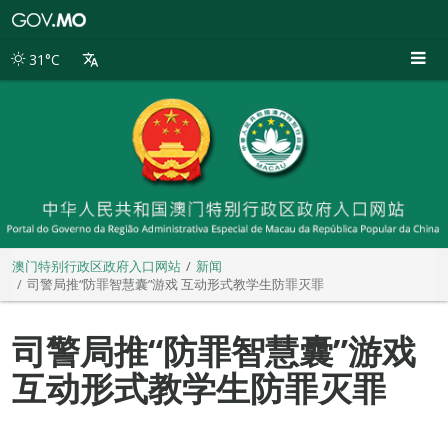
澳
门
特
31°C
别
行
政
区
政
府
入
口
网
站
澳门特别行政区政府入口网站
新闻
司警局推“防罪智慧囊”游戏 互动形式教学生防罪灭罪
司警局推“防罪智慧囊”游戏
互动形式教学生防罪灭罪