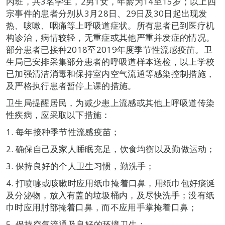
丙班，共3名学生，2男1女，年龄为14至15岁；以上四
宗事件的患者分别从3月28日、29日及30日起出现发
热、咳嗽、咽痛等上呼吸道症状。所有患者已到医疗机
构诊治，病情较轻，无重症或其他严重并发症的情况。
部分患者已接种2018至2019年度季节性流感疫苗。卫
生局已安排采集部分患者的呼吸道样本送检，以上学校
已加强清洁消毒和保持室内空气流通等感染控制措施，
及严格执行患者暂停上课的措施。
卫生局提醒居民，为减少患上流感或其他上呼吸道传染
性疾病，应采取以下措施：
1. 每年接种季节性流感疫苗；
2. 确保自己及家人睡眠充足，饮食均衡以及勤做运动；
3. 保持良好的个人卫生习惯，勤洗手；
4. 打喷嚏或咳嗽时应用纸巾掩着口鼻，用纸巾包好痰涎
及分泌物，放入有盖的垃圾桶内，及尽快洗手；没有纸
巾时应用肘部掩着口鼻，而不应用手掌掩着口鼻；
5. 保持空气流通及良好的环境卫生；