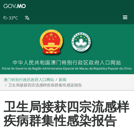
澳
门
特
33°C
别
行
政
区
政
府
入
口
网
站
澳门特别行政区政府入口网站
新闻
卫生局接获四宗流感样疾病群集性感染报告
卫生局接获四宗流感样
疾病群集性感染报告