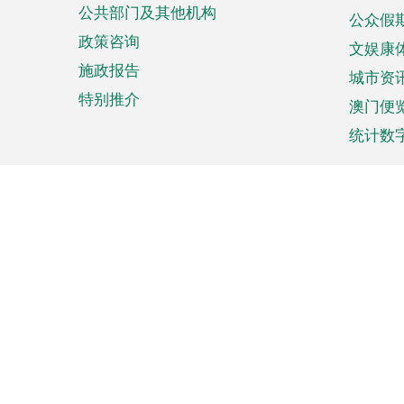
公共部门及其他机构
公众假
政策咨询
文娱康
施政报告
城市资
特别推介
澳门便
统计数
来澳旅游
商务
计划行程
贸易投
观光
澳门经
娱乐休闲
中小企
购物
市场资
节日盛事
知识产
网
网
页