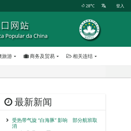
28°C
登入
澳旅游
商务及贸易
相关连结
最新新闻
受热带气旋 “白海豚” 影响 部分航班取
消