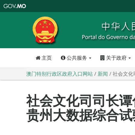
澳
门
特
别
行
政
区
政
府
入
口
网
站
主页
公共服务
关于政府
澳门特别行政区政府入口网站
新闻
社会文化
社会文化司司长谭
贵州大数据综合试