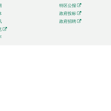
期
特区公报
体
政府投标
讯
政府招聘
览
字
及贸易
相关连结
资
手机应用程序目录
贸会展
社交媒体目录
商机和服务
专题网站目录
讯
RSS订阅目录
权
表格下载