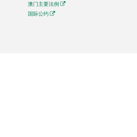
澳门主要法例
国际公约
繁體中文
簡体中文
Português
English