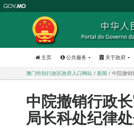
澳
门
特
别
行
政
区
政
府
入
口
网
站
主页
公共服务
关于政府
澳门特别行政区政府入口网站
新闻
中院撤销
中院撤销行政长
局长科处纪律处