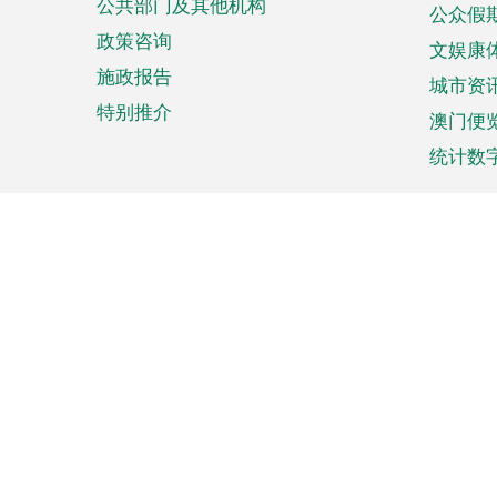
公共部门及其他机构
公众假
政策咨询
文娱康
施政报告
城市资
特别推介
澳门便
统计数
来澳旅游
商务
计划行程
贸易投
观光
澳门经
娱乐休闲
中小企
购物
市场资
节日盛事
知识产
网
网
页
使用条款
私隐声明
协调机构：澳门特别行政区行