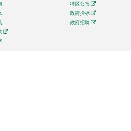
期
特区公报
体
政府投标
讯
政府招聘
览
字
及贸易
相关连结
资
手机应用程序目录
贸会展
社交媒体目录
商机和服务
专题网站目录
讯
RSS订阅目录
权
表格下载
政公职局