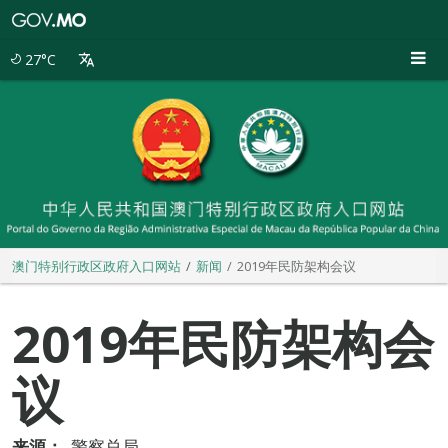
澳
门
特
27°C
别
行
政
区
政
府
入
口
网
站
澳门特别行政区政府入口网站
新闻
2019年民防架构会议
2019年民防架构会
议
来源：
警察总局