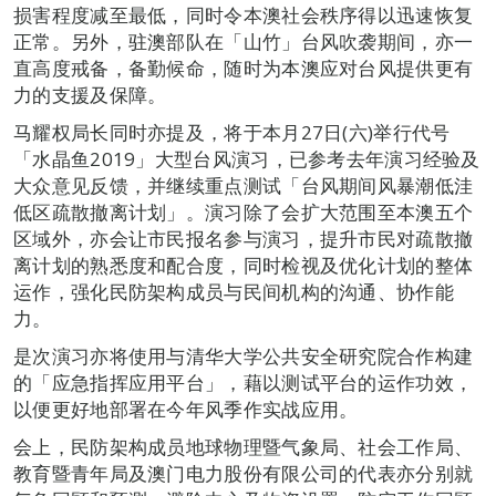
损害程度减至最低，同时令本澳社会秩序得以迅速恢复
正常。另外，驻澳部队在「山竹」台风吹袭期间，亦一
直高度戒备，备勤候命，随时为本澳应对台风提供更有
力的支援及保障。
马耀权局长同时亦提及，将于本月27日(六)举行代号
「水晶鱼2019」大型台风演习，已参考去年演习经验及
大众意见反馈，并继续重点测试「台风期间风暴潮低洼
低区疏散撤离计划」。演习除了会扩大范围至本澳五个
区域外，亦会让市民报名参与演习，提升市民对疏散撤
离计划的熟悉度和配合度，同时检视及优化计划的整体
运作，强化民防架构成员与民间机构的沟通、协作能
力。
是次演习亦将使用与清华大学公共安全研究院合作构建
的「应急指挥应用平台」，藉以测试平台的运作功效，
以便更好地部署在今年风季作实战应用。
会上，民防架构成员地球物理暨气象局、社会工作局、
教育暨青年局及澳门电力股份有限公司的代表亦分别就