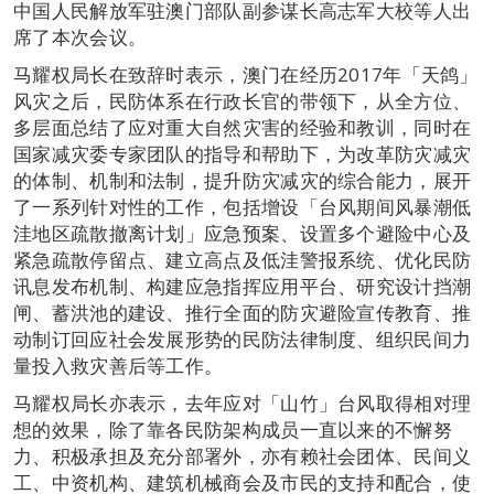
中国人民解放军驻澳门部队副参谋长高志军大校等人出
席了本次会议。
马耀权局长在致辞时表示，澳门在经历2017年「天鸽」
风灾之后，民防体系在行政长官的带领下，从全方位、
多层面总结了应对重大自然灾害的经验和教训，同时在
国家减灾委专家团队的指导和帮助下，为改革防灾减灾
的体制、机制和法制，提升防灾减灾的综合能力，展开
了一系列针对性的工作，包括增设「台风期间风暴潮低
洼地区疏散撤离计划」应急预案、设置多个避险中心及
紧急疏散停留点、建立高点及低洼警报系统、优化民防
讯息发布机制、构建应急指挥应用平台、研究设计挡潮
闸、蓄洪池的建设、推行全面的防灾避险宣传教育、推
动制订回应社会发展形势的民防法律制度、组织民间力
量投入救灾善后等工作。
马耀权局长亦表示，去年应对「山竹」台风取得相对理
想的效果，除了靠各民防架构成员一直以来的不懈努
力、积极承担及充分部署外，亦有赖社会团体、民间义
工、中资机构、建筑机械商会及市民的支持和配合，使