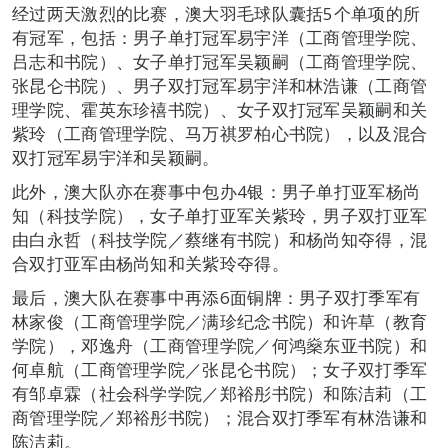
经过两天激烈的比赛，澳大羽毛球队囊括5个单项的所
有冠军，包括：男子单打冠军易宇洋（工商管理学院、
吕志和书院）、女子单打冠军吴颖嗣（工商管理学院、
张昆仑书院）、男子双打冠军易宇洋和林浩谦（工商管
理学院、霍英东珍禧书院）、女子双打冠军吴颖嗣和关
紫玲（工商管理学院、马万祺罗柏心书院），以及混合
双打冠军易宇洋和吴颖嗣。
此外，澳大队亦在赛事中包办4银：男子单打亚军杨尚
知（科技学院），女子单打亚军关紫玲，男子双打亚军
由白永哲（科技学院／蔡继有书院）和杨尚知夺得，混
合双打亚军由杨尚知和关紫玲夺得。
最后，澳大队在赛事中再添6面铜牌：男子双打季军有
林家俊（工商管理学院／满珍纪念书院）和许草（教育
学院），邓逸舟（工商管理学院／何鸿燊东亚书院）和
何卓航（工商管理学院／张昆仑书院）；女子双打季军
有邹卓霖（社会科学学院／郑裕彤书院）和陈洁莉（工
商管理学院／郑裕彤书院）；混合双打季军有林浩谦和
陈洁莉。