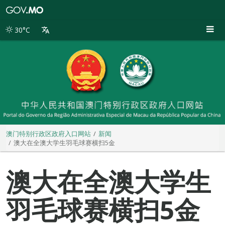
澳
门
特
30°C
别
行
政
区
政
府
入
口
网
站
澳门特别行政区政府入口网站
新闻
澳大在全澳大学生羽毛球赛横扫5金
澳大在全澳大学生
羽毛球赛横扫5金