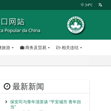
34°C
澳旅游
商务及贸易
相关连结
最新新闻
保安司与青年清茶谈 “平安城市 青年担
当”