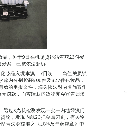
妆品，另于9日在机场货运站查获23件受
员涉案，已被依法起诉。
化妆品入境本澳，7日晚上，当值关员锁
箱内分别检获506件及327件化妆品，
有效的申报文件，海关依法对两名旅客作
万元罚款，而被缉获的货物亦会宣告归澳
，透过X光机检测发现一批由内地经澳门
货物，发现内藏23把金属刀剑，有关物
9/M号法令核准之《武器及弹药规章》中