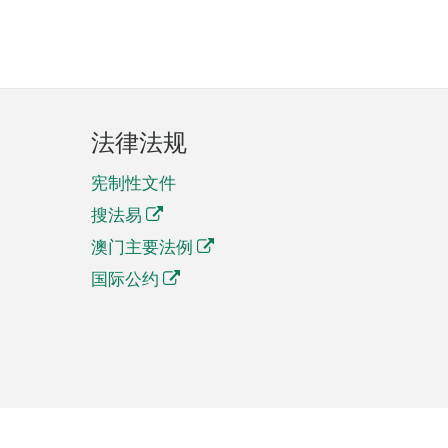
法律法规
宪制性文件
搜法易
澳门主要法例
国际公约