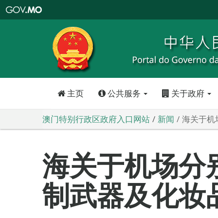
澳
门
特
别
行
政
区
政
府
入
口
网
站
主页
公共服务
关于政府
澳门特别行政区政府入口网站
新闻
海关于机
海关于机场分
制武器及化妆