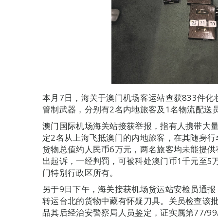
本月7日，海关于澳门机场客运站查获833件化
管制武器，分别有2名内地旅客及1名物流配送
澳门国际机场海关站接获举报，指有人携带大量
定2名从上海飞抵澳门的内地旅客，在其随身行李
货物总值约人民币6万元，两名旅客均未能提供
出起诉，一经判罚，可被科处澳门币1千元至5
门特别行政区所有。
另于9日下午，海关接获机场货运站安检员通报
转运台北的货物中藏有怀疑刀具。关员检查该批
品其后经治安警察局人员鉴定，证实属第77/9