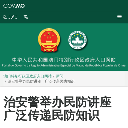
澳
门
特
33°C
别
行
政
区
政
府
入
口
网
站
澳门特别行政区政府入口网站
新闻
治安警举办民防讲座 广泛传递民防知识
治安警举办民防讲座
广泛传递民防知识