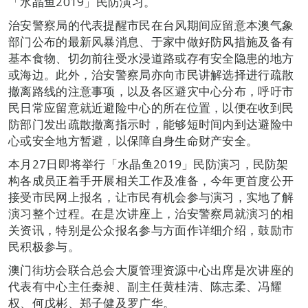
「水晶鱼2019」民防演习。
治安警察局的代表提醒市民在台风期间应留意本澳气象
部门公布的最新风暴消息、于家中做好防风措施及备有
基本食物、切勿前往受水浸道路或存有安全隐患的地方
或海边。此外，治安警察局亦向市民讲解选择进行疏散
撤离路线的注意事项，以及各区避灾中心分布，呼吁市
民日常应留意就近避险中心的所在位置，以便在收到民
防部门发出疏散撤离指示时，能够短时间内到达避险中
心或安全地方暂避，以保障自身生命财产安全。
本月27日即将举行「水晶鱼2019」民防演习，民防架
构各成员正着手开展相关工作及准备，今年更首度公开
接受市民网上报名，让市民有机会参与演习，实地了解
演习整个过程。在是次讲座上，治安警察局就演习的相
关资讯，特别是公众报名参与方面作详细介绍，鼓励市
民积极参与。
澳门街坊会联合总会大厦管理资源中心出席是次讲座的
代表有中心主任秦昶、副主任黄桂清、陈志柔、冯耀
权、何戊彬、郑子健及罗广华。