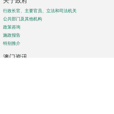
关于政府
脚
菜
行政长官、主要官员、立法和司法机关
单
公共部门及其他机构
政策咨询
施政报告
特别推介
澳门资讯
天气
交通
公众假期
文娱康体
城市资讯
澳门便览