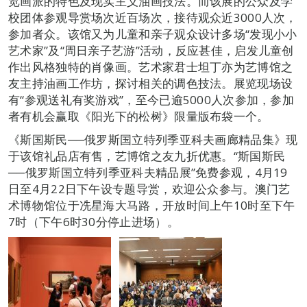
览画派的特色及现实主义油画技法。而该展的公众及学
校团体参观导赏场次近百场次，接待观众近3000人次，
参加者众。该馆又为儿童和亲子观众设计多场“发现小小
艺术家”及“周日亲子艺游”活动，反应甚佳，启发儿童创
作出风格独特的肖像画。艺术家君士坦丁亦为艺博馆之
友主持油画工作坊，探讨相关的调色技法。展览现场设
有“参观送礼有奖游戏”，至今已逾5000人次参加，参加
者有机会赢取《阳光下的松树》限量版布袋一个。
《斯国斯民──俄罗斯国立特列季亚科夫画廊精品集》现
于该馆礼品店有售，艺博馆之友九折优惠。“斯国斯民
──俄罗斯国立特列季亚科夫精品展”免费参观，4月19
日至4月22日下午设专题导赏，欢迎公众参与。澳门艺
术博物馆位于冼星海大马路，开放时间上午10时至下午
7时（下午6时30分停止进场）。