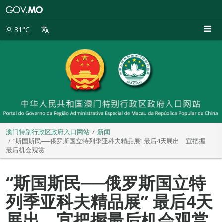
澳
门
特
31°C
别
行
政
区
政
府
入
口
网
站
澳门特别行政区政府入口网站
新闻
“斯国斯民──俄罗斯国立特列季亚科夫精品展” 最后4天展出 宜把握
最后机会观赏
“斯国斯民──俄罗斯国立特
列季亚科夫精品展” 最后4天
展出 宜把握最后机会观赏