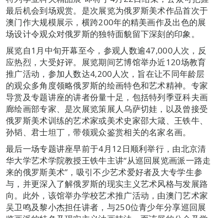
最后机会到场观赏。是次展览为俄罗斯美术作品首次于
澳门作大规模展示，横跨200年的精美画作及出色的展
场设计令观众对俄罗斯的独特面貌留下深刻的印象。
展览自1月中旬开幕至今，参观人数逾47,000人次，反
应热烈，大受好评。展览期间艺博馆举办近120场教育
推广活动，参加人数达4,200人次，旨在让不同年龄层
的观众多角度领略俄罗斯的绘画特色和艺术精神。专家
导赏及专题讲座的讲者份量十足，包括特列季亚科夫画
廊绘画部专家、是次展览策展人乌萨切娃，以及曾接受
俄罗斯美术训练的艺术家或美术史家邵大箴、王铁牛、
孙韬、君士坦丁，带领观众鉴赏相关的名家名画。
最后一场专题讲座早前于4月12日顺利举行，由北京清
华大学艺术学院教授王铁牛主讲“从巡回展览画派一路走
来的俄罗斯美术”，吸引不少艺术爱好者及大专学生参
与，并更深入了解俄罗斯的现实主义艺术风格与发展路
向。此外，该馆举办学校艺术推广活动，由澳门艺术家
吴卫鸣及黎小杰担任讲者，与250位青少年分享巡回展