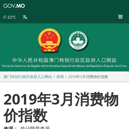
澳
门
特
32°C
别
行
政
区
政
府
入
口
网
站
澳门特别行政区政府入口网站
新闻
2019年3月消费物价指数
2019年3月消费物
价指数
来源：
统计暨普查局