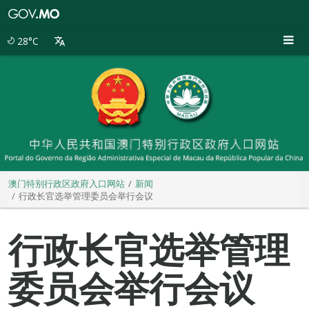
澳
门
特
28°C
别
行
政
区
政
府
入
口
网
站
澳门特别行政区政府入口网站
新闻
行政长官选举管理委员会举行会议
行政长官选举管理
委员会举行会议