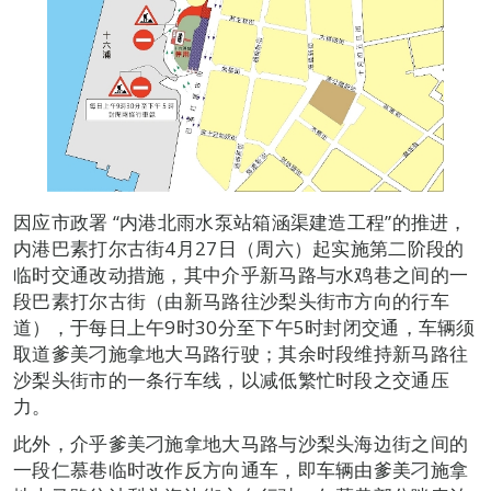
因应市政署 “内港北雨水泵站箱涵渠建造工程”的推进，
内港巴素打尔古街4月27日（周六）起实施第二阶段的
临时交通改动措施，其中介乎新马路与水鸡巷之间的一
段巴素打尔古街（由新马路往沙梨头街市方向的行车
道），于每日上午9时30分至下午5时封闭交通，车辆须
取道爹美刁施拿地大马路行驶；其余时段维持新马路往
沙梨头街市的一条行车线，以减低繁忙时段之交通压
力。
此外，介乎爹美刁施拿地大马路与沙梨头海边街之间的
一段仁慕巷临时改作反方向通车，即车辆由爹美刁施拿