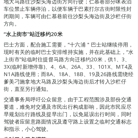
地大马路往沙梨头海边街方向行驶；仁慕巷部分咪表泊
车位禁止车辆停泊，以便车辆于巴素打尔古街时限性封
闭期间，车辆可由仁慕巷前往沙梨头海边街及沙栏仔街
方向。
“
水上街市”站迁移约20米
巴士方面，配合施工需要，“十六浦＂巴士站继续停用，
现时有关的临时巴士安排维持实施，并在此基础上，“水
上街市”站临时往提督马路方向迁移约20米，供1、3、
3X(临时新增停靠)、4、6A、26A、33、101X、MT4及
N1A路线使用；而8A、18A、18B、19及26路线需绕经
爹美刁施拿地大马路及沙梨头海边街后才转入沙栏仔
街，直至另行通知。
交通事务局呼吁公众留意，由于工程范围涉及部份交通
要道，难免对交通及市民出行构成影响，因此市民应尽
早规划出行路线及提早出门，以免延误出行时间，同时
驾驶者应留意路面情况及遵守路上设置之临时交通标志
和指示，小心驾驶。