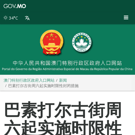
澳
门
特
34°C
别
行
政
区
政
府
入
口
网
站
澳门特别行政区政府入口网站
新闻
巴素打尔古街周六起实施时限性封闭措施
巴素打尔古街周
六起实施时限性