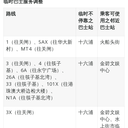
临时巴士服务调整
路线
临时不
乘客可使
停靠之
用之邻近
巴士站
巴士站
1（往关闸）、5AX（往华大新
十六浦
火船头街
村）、MT4（往关闸）
3（往关闸）、4（往筷子
十六浦
金碧文娱
基）、6A（往永宁广场）、
中心
26A（往筷子基北湾）、
33（往筷子基）、101X（往港
珠澳大桥边检大楼）、
N1A（往筷子基北湾）
3X（往关闸）
十六浦
金碧文娱
中心、水
上街市临