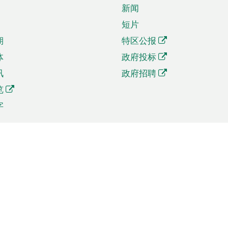
新闻
短片
期
特区公报
体
政府投标
讯
政府招聘
览
字
及贸易
相关连结
资
手机应用程序目录
贸会展
社交媒体目录
商机和服务
专题网站目录
讯
RSS订阅目录
权
表格下载