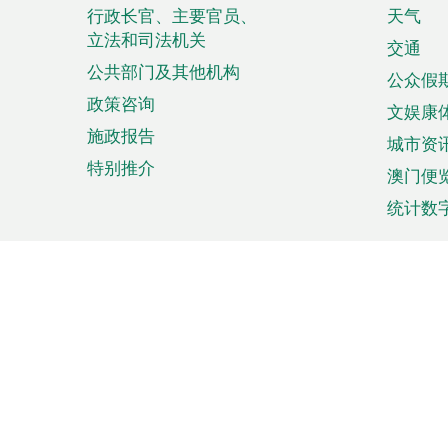
菜
行政长官、主要官员、
天气
立法和司法机关
单
交通
公共部门及其他机构
公众假
政策咨询
文娱康
施政报告
城市资
特别推介
澳门便
统计数
来澳旅游
商务
计划行程
贸易投
观光
澳门经
娱乐休闲
中小企
购物
市场资
节日盛事
知识产