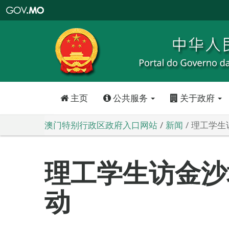
澳
门
特
别
行
政
区
政
府
入
口
网
站
主页
公共服务
关于政府
澳门特别行政区政府入口网站
新闻
理工学生
理工学生访金沙
动