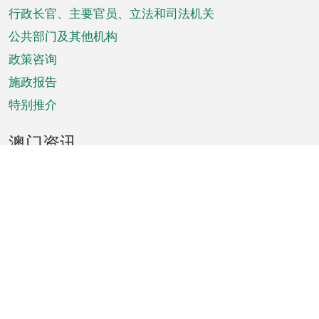
菜
行政长官、主要官员、立法和司法机关
单
公共部门及其他机构
政策咨询
施政报告
特别推介
澳门资讯
天气
交通
公众假期
文娱康体
城市资讯
澳门便览
统计数字