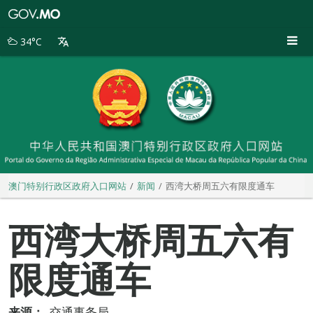
澳
门
特
34°C
别
行
政
区
政
府
入
口
网
站
澳门特别行政区政府入口网站
新闻
西湾大桥周五六有限度通车
西湾大桥周五六有
限度通车
来源：
交通事务局