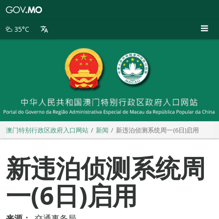
澳
门
特
35°C
别
行
政
区
政
府
入
口
网
站
澳门特别行政区政府入口网站
新闻
新违泊侦测系统周一(6日)启用
新违泊侦测系统周
一(6日)启用
来源：
交通事务局