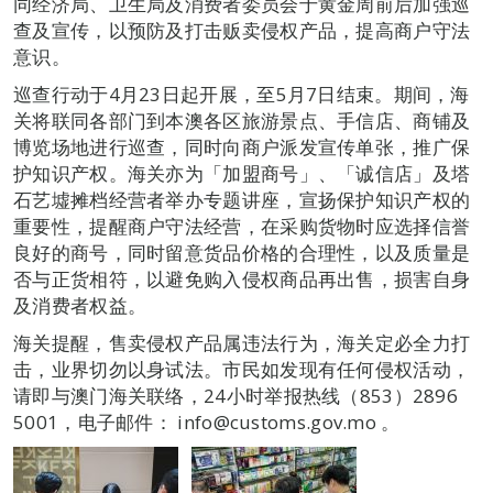
同经济局、卫生局及消费者委员会于黄金周前后加强巡
查及宣传，以预防及打击贩卖侵权产品，提高商户守法
意识。
巡查行动于4月23日起开展，至5月7日结束。期间，海
关将联同各部门到本澳各区旅游景点、手信店、商铺及
博览场地进行巡查，同时向商户派发宣传单张，推广保
护知识产权。海关亦为「加盟商号」、「诚信店」及塔
石艺墟摊档经营者举办专题讲座，宣扬保护知识产权的
重要性，提醒商户守法经营，在采购货物时应选择信誉
良好的商号，同时留意货品价格的合理性，以及质量是
否与正货相符，以避免购入侵权商品再出售，损害自身
及消费者权益。
海关提醒，售卖侵权产品属违法行为，海关定必全力打
击，业界切勿以身试法。市民如发现有任何侵权活动，
请即与澳门海关联络，24小时举报热线（853）2896
5001，电子邮件： info@customs.gov.mo 。