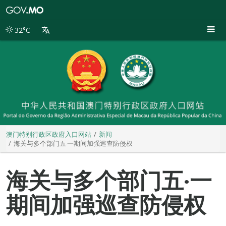
澳
门
特
32°C
别
行
政
区
政
府
入
口
网
站
澳门特别行政区政府入口网站
新闻
海关与多个部门五‧一期间加强巡查防侵权
海关与多个部门五‧一
期间加强巡查防侵权