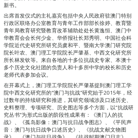
新书。
出席首发仪式的主礼嘉宾包括中央人民政府驻澳门特别
行政区联络办公室教育与青年工作部部长徐婷、教育暨
青年局教育研究暨教育改革辅助处处长黄逸恒、澳门中
华教育会会长何少金、华侨报社长郑秀明、中国社会科
学院近代史研究所研究员虞和平、暨南大学澳门研究院
院长叶农、澳门理工学院院长严肇基、中西文化研究所
所长林发钦等。来自各地的十多位抗战史专家、本澳十
多个历史文化社团的负责人和十多所中学的校长和历史
老师代表参加会议。
在开幕式上，澳门理工学院院长严肇基提到澳门理工学
院中西文化研究所的“澳门与抗战”研究始于2015年，经
过数年的持续研究和推进，其研究领域涉及口述历史、
史料整理、专项研究、历史图志等多个方面，以“抗战研
究丛书”为形式出版的阶段性成果有：《澳门人的抗
战》、《孤岛影像：澳门与抗日战争图志》、《平民声
音：澳门与抗日战争口述历史》、《抗战文献文物图
录》、《澳门与抗日战争》、《抗战时期澳门日志》