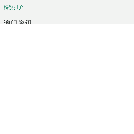
特别推介
澳门资讯
天气
交通
公众假期
文娱康体
城市资讯
澳门便览
统计数字
公布告示
新闻
短片