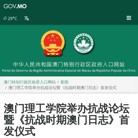
澳
门
特
29°C
别
行
政
区
政
府
入
口
网
站
澳门特别行政区政府入口网站
新闻
澳门理工学院举办抗战论坛暨《抗战时期澳门日志》首发仪式
澳门理工学院举办抗战论坛
暨《抗战时期澳门日志》首
发仪式