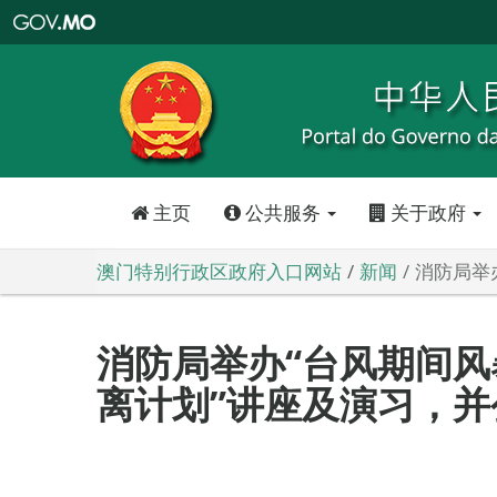
澳
门
特
别
行
政
区
政
府
入
口
网
站
主页
公共服务
关于政府
澳门特别行政区政府入口网站
新闻
消防局举
消防局举办“台风期间
离计划”讲座及演习，