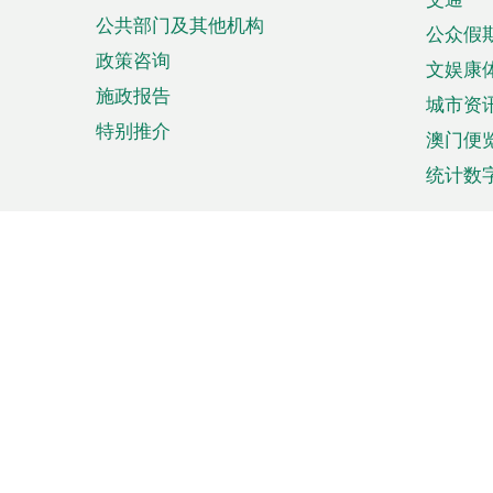
单
公共部门及其他机构
公众假
政策咨询
文娱康
施政报告
城市资
特别推介
澳门便
统计数
来澳旅游
商务
计划行程
贸易投
观光
澳门经
娱乐休闲
中小企
购物
市场资
节日盛事
知识产