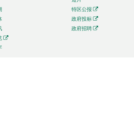
期
特区公报
体
政府投标
讯
政府招聘
览
字
及贸易
相关连结
资
手机应用程序目录
贸会展
社交媒体目录
商机和服务
专题网站目录
讯
RSS订阅目录
权
表格下载