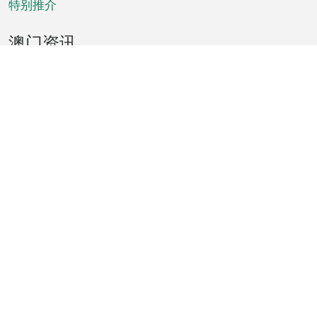
特别推介
澳门资讯
天气
交通
公众假期
文娱康体
城市资讯
澳门便览
统计数字
公布告示
新闻
短片