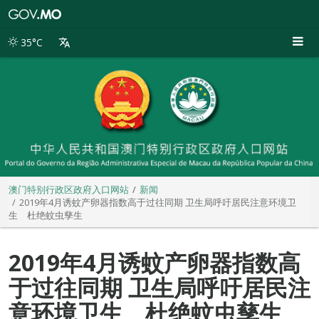
澳
门
特
35°C
别
行
政
区
政
府
入
口
网
站
澳门特别行政区政府入口网站
新闻
2019年4月诱蚊产卵器指数高于过往同期 卫生局呼吁居民注意环境卫
生 杜绝蚊虫孳生
2019年4月诱蚊产卵器指数高
于过往同期 卫生局呼吁居民注
意环境卫生 杜绝蚊虫孳生