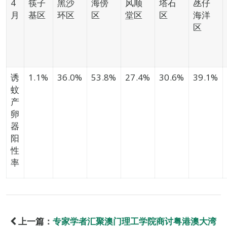
4
筷子
黑沙
海傍
风顺
塔石
氹仔
月
基区
环区
区
堂区
区
海洋
区
诱
1.1%
36.0%
53.8%
27.4%
30.6%
39.1%
蚊
产
卵
器
阳
性
率
上一篇：
专家学者汇聚澳门理工学院商讨粤港澳大湾