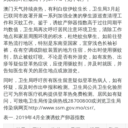
澳门天气持续炎热，有利白纹伊蚊生长，卫生局3月起
已联同市政署开展一系列加强全澳的孳生源巡查清理工
作和灭蚊工作。鉴于，诱蚊产卵器指数高于过往同期平
均数值，卫生局再次呼吁居民注意环境卫生，清除工作
地点和家居周围环境的积水，杜绝蚊虫孳生。如前往登
革热流行地区，特别是东南亚国家，宜穿浅色长袖衫
裤，在有空调或防蚊装置的地方住宿，外出时使用驱蚊
剂，防止被蚊叮咬。不论是否有外游史，如有发热、出
疹等疑似登革热症状，应使用驱蚊剂，并及时就医，并
告知医生有关的居住地点或旅游史。
同时，卫生局呼吁所有医生留意疑似登革热病人，如有
怀疑，应及时作出申报和检测。卫生局公共卫生化验所
已可为所有医疗机构提供登革热免费检测。居民如有疑
问，可致电卫生局传染病热线28700800或浏览卫生局
传染病网页http://www.ssm.gov.mo/csr/。
表一. 2019年4月全澳诱蚊产卵器指数