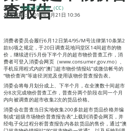
查报告
来源：
消费者委员会（CC）
发布日期：
2019年5月21日 10:36
消费者委员会履行6月12日第4/95/M号法律第10条第2
款b)项之规定，于20日调查花地玛堂区14间超市的物
价，继续进行5月份下半个月的超市物价普查工作，消
费者可登入消委会网页（www.consumer.gov.mo）、
手机应用程式内的“澳门超市物价情报站”或微信帐号的
“物价查询”等途径浏览及使用该物价普查报告表。
消委会将每月划分成上、下半个月，在全澳数十间超市
分8次完成物价普查工作，普查分两个阶段在同一个月
内向被调查的超市收集2次的货品价格。
消委会在普查当日实地收集200多款超市货品价格并编
制成“超级市场物价普查报告表”上载到消委会网页，并
经电子化过程分析普查报告内各款货品的售价，通过“澳
门超市物价情报站”的“超市物价一览通”，以及反映到调