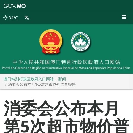
澳
门
特
34°C
别
行
政
区
政
府
入
口
网
站
澳门特别行政区政府入口网站
新闻
消委会公布本月第5次超市物价普查报告
消委会公布本月
第5次超市物价普