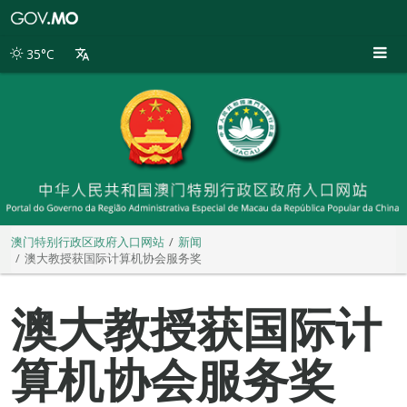
澳
门
特
35°C
别
行
政
区
政
府
入
口
网
站
澳门特别行政区政府入口网站
新闻
澳大教授获国际计算机协会服务奖
澳大教授获国际计
算机协会服务奖