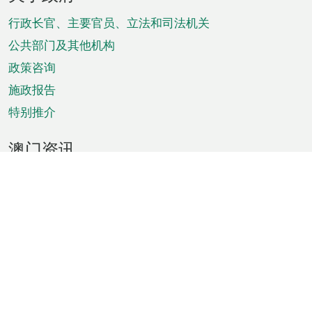
脚
菜
行政长官、主要官员、立法和司法机关
单
公共部门及其他机构
政策咨询
施政报告
特别推介
澳门资讯
天气
交通
公众假期
文娱康体
城市资讯
澳门便览
统计数字