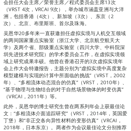
会担任大会主席／荣誉主席／程式委员会主席13次
（VRST 4次，VRCAI 9次），举办城市涵盖亚洲与大洋
洲，包括香港（4次）、新加坡（3次）、东京（2
次）、北京、布里斯班、首尔及珠海。
吴恩华20多年来一直获邀担任虚拟实境与人机交互领域
的两间国家重点实验室（浙江大学、北京航空航天大
学）及两个省、部级重点实验室（四川大学、中科院深
圳先进技术研究院）的学术委员会工作，在虚拟实境领
域上研究成果丰硕。他曾在香港召开的3次虚拟实境年
会上作大会特邀报告，主题分别为“虚拟实境中高度复杂
模型建模与实现的计算中所面临的挑战”（VRST，2002
年）、“多相流体动态混合的仿真”（VRST，2010年）、
“基于物理与生物结合的对于自然场景物体的时变仿真”
（VRCAI，2011年）等。
此外，吴恩华的博士研究生曾在两系列年会上获最佳论
文：“多相流体介面追踪研究”（VRST，2014年，英国爱
丁堡）和“非正交各向异性材料的变形仿真”（VRCAI，
2018年，日本东京）。两者作为会议最佳论文分别推荐