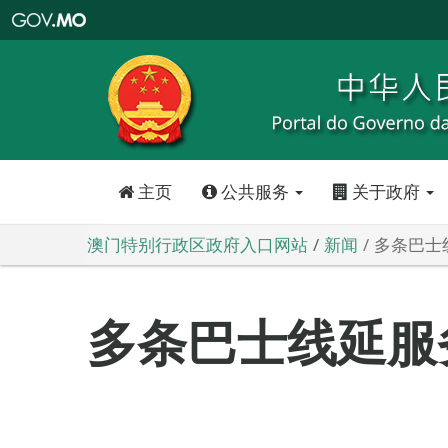
澳
门
特
别
行
政
区
政
府
入
口
网
站
主页
公共服务
关于政府
澳门特别行政区政府入口网站
新闻
多条巴士
多条巴士线延服