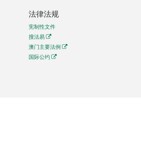
法律法规
宪制性文件
搜法易
澳门主要法例
国际公约