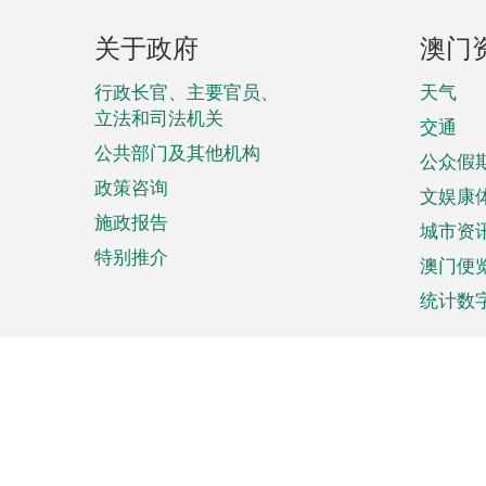
页
关于政府
澳门
脚
菜
行政长官、主要官员、
天气
立法和司法机关
单
交通
公共部门及其他机构
公众假
政策咨询
文娱康
施政报告
城市资
特别推介
澳门便
统计数
来澳旅游
商务
计划行程
贸易投
观光
澳门经
娱乐休闲
中小企