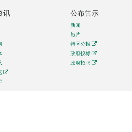
资讯
公布告示
新闻
短片
期
特区公报
体
政府投标
讯
政府招聘
览
字
及贸易
相关连结
资
手机应用程序目录
贸会展
社交媒体目录
商机和服务
专题网站目录