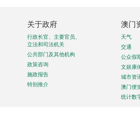
页
关于政府
澳门
脚
菜
行政长官、主要官员、
天气
立法和司法机关
单
交通
公共部门及其他机构
公众假
政策咨询
文娱康
施政报告
城市资
特别推介
澳门便
统计数
来澳旅游
商务
计划行程
贸易投
观光
澳门经