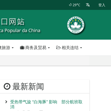
29°C
登入
澳旅游
商务及贸易
相关连结
最新新闻
受热带气旋 “白海豚” 影响 部分航班取
消