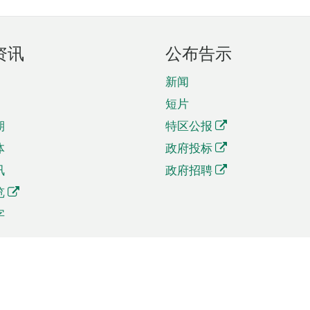
资讯
公布告示
新闻
短片
期
特区公报
体
政府投标
讯
政府招聘
览
字
及贸易
相关连结
资
手机应用程序目录
贸会展
社交媒体目录