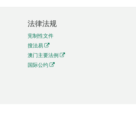
法律法规
宪制性文件
搜法易
澳门主要法例
国际公约