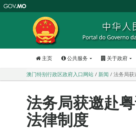
澳
门
特
别
行
政
区
政
府
入
口
网
站
主页
公共服务
关于政府
澳门特别行政区政府入口网站
新闻
法务局获
法务局获邀赴粤
法律制度