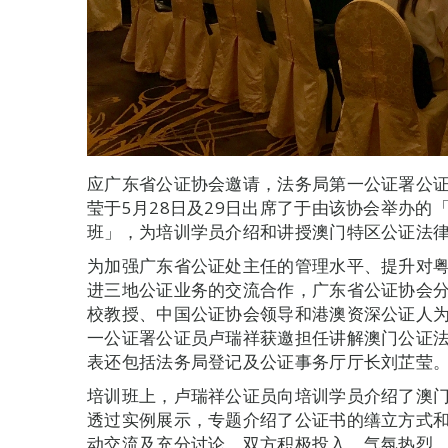
应广东省公证协会邀请，法务局第一公证署公
莹于5月28日及29日出席了于由该协会举办的
班」，为培训学员介绍和讲授澳门特区公证法
为加强广东省公证处主任的管理水平、提升对
进三地公证业务的交流合作，广东省公证协会
校教授、中国公证协会领导和港澳资深公证人
一公证署公证员卢瑞祥获邀担任讲解澳门公证
表还包括法务局登记及公证事务厅厅长刘芷莹
培训班上，卢瑞祥公证员向培训学员介绍了澳
透过实例展示，专题介绍了公证书的缮立方式
动交流及充分讨论，双方积极投入，气氛热烈