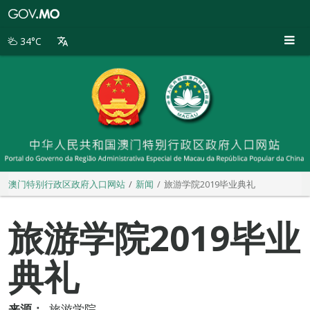
澳
门
特
34°C
别
行
政
区
政
府
入
口
网
站
澳门特别行政区政府入口网站
新闻
旅游学院2019毕业典礼
旅游学院2019毕业
典礼
来源：
旅游学院