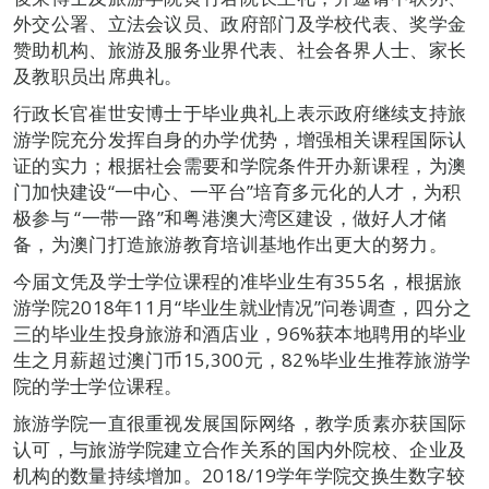
外交公署、立法会议员、政府部门及学校代表、奖学金
赞助机构、旅游及服务业界代表、社会各界人士、家长
及教职员出席典礼。
行政长官崔世安博士于毕业典礼上表示政府继续支持旅
游学院充分发挥自身的办学优势，增强相关课程国际认
证的实力；根据社会需要和学院条件开办新课程，为澳
门加快建设“一中心、一平台”培育多元化的人才，为积
极参与 “一带一路”和粤港澳大湾区建设，做好人才储
备，为澳门打造旅游教育培训基地作出更大的努力。
今届文凭及学士学位课程的准毕业生有355名，根据旅
游学院2018年11月“毕业生就业情况”问卷调查，四分之
三的毕业生投身旅游和酒店业，96%获本地聘用的毕业
生之月薪超过澳门币15,300元，82%毕业生推荐旅游学
院的学士学位课程。
旅游学院一直很重视发展国际网络，教学质素亦获国际
认可，与旅游学院建立合作关系的国内外院校、企业及
机构的数量持续增加。2018/19学年学院交换生数字较