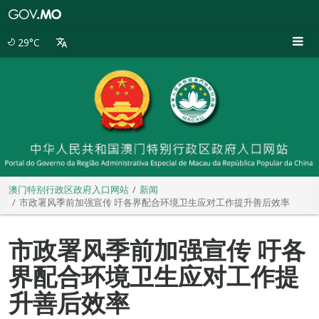
澳
门
特
29°C
别
行
政
区
政
府
入
口
网
站
澳门特别行政区政府入口网站
新闻
市政署风季前加强宣传 吁各界配合环境卫生应对工作提升善后效率
市政署风季前加强宣传 吁各
界配合环境卫生应对工作提
升善后效率