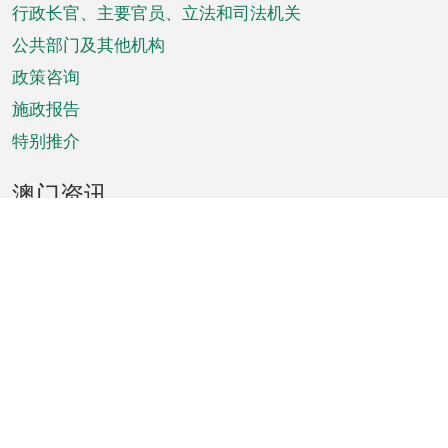
菜
行政长官、主要官员、立法和司法机关
单
公共部门及其他机构
政策咨询
施政报告
特别推介
澳门资讯
天气
交通
公众假期
文娱康体
城市资讯
澳门便览
统计数字