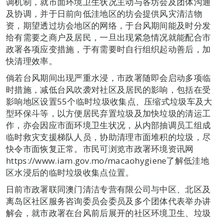
调机制，就市面环境卫生状况主动与各坊会及团体沟通
及协调，并于日前向低洼地区的坊会提供风灾清洁物
资，期望透过坊会地区的网络，于台风期间能及时分发
给有需要之商户及居民，一旦出现紧急情况就能配合市
政署各项应变措施，于有需要时自行组织起动善后，加
快清理效率。
倘若台风期间出现严重水浸，市政署随即会启动多项临
时措施，减低台风吹袭对社区及居民的影响，包括在受
影响地区设置55个临时垃圾收集点、压缩式垃圾车及大
型环保斗等，以方便居民弃置垃圾及加快垃圾的清运工
作，亦会因应市面环境卫生状况，从内部抽调员工组成
临时救灾支援梯队人员，协助清理市面堆积的垃圾，尽
快令市面恢复正常。市民可浏览市政署环境资讯网
https://www.iam.gov.mo/macaohygiene了解低洼地
区水浸后的临时垃圾收集点位置。
日前市政署联同澳门清洁专营有限公司与中区、北区及
离岛区社区服务咨询委员会委员及多个团体代表举办讲
解会，就市政署在台风前后展开的社区环境卫生、垃圾