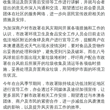
收集清运及防灾善后安排等工作进行讲解，并就与会者
提出的意见作深入沟通和交流，期望透过社咨会委员及
团体在社区的服务网络，进一步向居民宣传政府相关的
措施及安排。
为加深商户对市政署在风灾期间开展各项措施和工作的
认识，市政署环境卫生及食品安全工作人员会日前走访
低洼地区附近的食肆及商户进行宣导工作，提醒商户在
本澳遭遇恶劣天气出现水浸情况时，要对食品及货物作
出妥善的处理和保护，避免受到污染及破坏。而在八号
风球前后市面出现大量垃圾堆积时，呼吁商户配合市政
署在台风前后所展开的垃圾收集及清运等各项临时措
施，妥善处理及弃置商业垃圾，共同维护市面的环境卫
生状况。
今年在台风季节期间，市政署除持续走访低洼附近地区
进行宣导工作，亦会透过不同媒体及途径加强宣传，让
更多居民了解市政署相关工作安排，期望透过与本澳各
团体、商户及市民的紧密合作，进一步减低台风袭澳造
成的影响，以及提升风灾善后工作的效率。