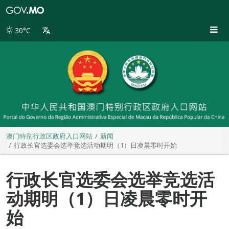
澳
门
特
30°C
别
行
政
区
政
府
入
口
网
站
澳门特别行政区政府入口网站
新闻
行政长官选委会选举竞选活动期明（1）日凌晨零时开始
行政长官选委会选举竞选活
动期明（1）日凌晨零时开
始