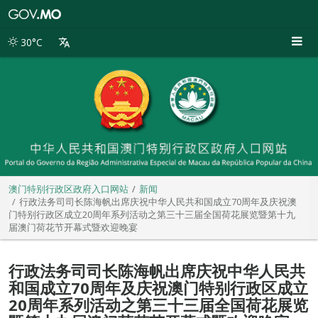
澳
门
特
30°C
别
行
政
区
政
府
入
口
网
站
澳门特别行政区政府入口网站
新闻
行政法务司司长陈海帆出席庆祝中华人民共和国成立70周年及庆祝澳
门特别行政区成立20周年系列活动之第三十三届全国荷花展览暨第十九
届澳门荷花节开幕式暨欢迎晚宴
行政法务司司长陈海帆出席庆祝中华人民共
和国成立70周年及庆祝澳门特别行政区成立
20周年系列活动之第三十三届全国荷花展览