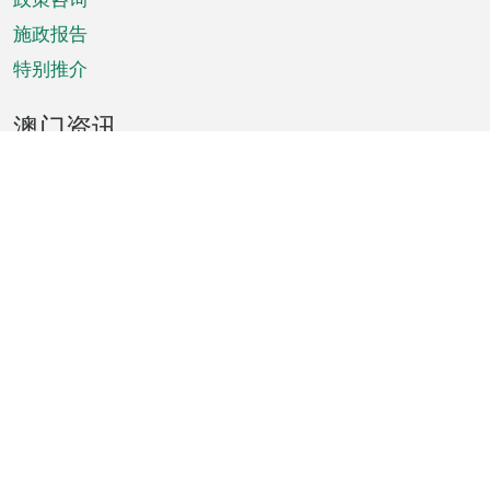
施政报告
特别推介
澳门资讯
天气
交通
公众假期
文娱康体
城市资讯
澳门便览
统计数字
公布告示
新闻